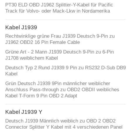
PT30 ELD OBD J1962 Splitter-Y-Kabel für Pacific
TRETEN
Track für Volvo- oder Mack-Lkw in Nordamerika
SIE
Kabel J1939
MIT
Rechtwinklige grüne Frau J1939 Deutsch 9-Pin zu
UNS
J1962 OBD2 16 Pin Female Cable
IN
Grüne Art - 2 Mann J1939 Deutsch 9-Pin zu 6-Pin
VERBINDUNG
J1708 weiblichem Kabel
Deutsch Typ 2 Rund J1939 9 Pin zu RS232 D-Sub DB9
Kabel
FORDERN
Grün Deutsch J1939 9Pin männlicher weiblicher
SIE
Anschluss Pass-through zu OBD2 OBDII weibliches
EIN
Kabel T-Form 9 Pin OBD 2 Adapt
ZITAT
Kabel J1939 Y
Deutsch J1939 Männlich weiblich zu OBD 2 OBD2
SITEMAP
Connector Splitter Y Kabel mit 4 verschiedenen Panel