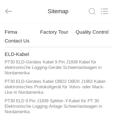
Co.,
Ltd..
All
Rights
Sitemap
Reserved.
Developed
by
ECER
HAUS
Firma
Factory Tour
Quality Control
Contact Us
PRODUKTE
ELD-Kabel
ÜBER
PT30 ELD-Gerätes Kabel 9 Pin J1939 Kabel für
UNS
elektronische Logging-Geräte Schwerlastwagen in
Nordamerika
PT30 ELD-Gerätes Kabel OBD2 OBDII J1962 Kabel-
FABRIK-
elektronisches Protokollgerät für Volvo- oder Mack-
AUSFLUG
Lkw in Nordamerika
PT30 ELD 9 Pin J1939 Splitter-Y-Kabel für PT 30
Elektronische Logging-Anlage Schwerlastwagen in
QUALITÄTSKONTROLLE
Nordamerika