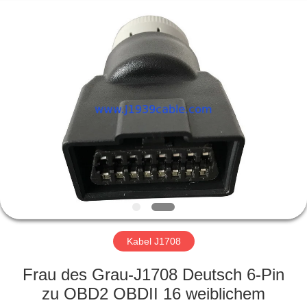
Fournisseur.
Copyright
©
2018
-
2025
j1939cable.com.
All
HAUS
Rights
Reserved.
Developed
by
ECER
PRODUKTE
ÜBER
UNS
FABRIK-
AUSFLUG
Kabel J1708
Frau des Grau-J1708 Deutsch 6-Pin
QUALITÄTSKONTROLLE
zu OBD2 OBDII 16 weiblichem