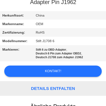
Adapter Pin J1962
TRETEN
SIE
Herkunftsort:
China
MIT
Markenname:
OEM
UNS
Zertifizierung:
RoHS
IN
Modellnummer:
Stift J1708 6
VERBINDUNG
Markieren:
,
Stift 6 zu OBD-Adapter
,
Deutsch 6 Pin zum Adapter OBD2
Deutsch J1708 zum Adapter J1962
FORDERN
SIE
KONTAKT!
EIN
ZITAT
DETAILS ENTFALTEN