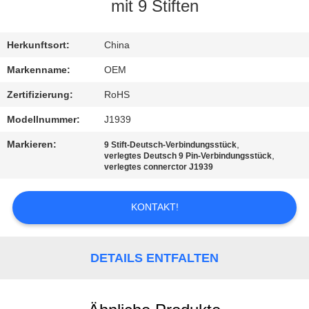
mit 9 Stiften
TRETEN
SIE
Herkunftsort:
China
MIT
Markenname:
OEM
UNS
Zertifizierung:
RoHS
IN
Modellnummer:
J1939
VERBINDUNG
Markieren:
,
9 Stift-Deutsch-Verbindungsstück
,
verlegtes Deutsch 9 Pin-Verbindungsstück
verlegtes connerctor J1939
FORDERN
SIE
KONTAKT!
EIN
ZITAT
DETAILS ENTFALTEN
SITEMAP