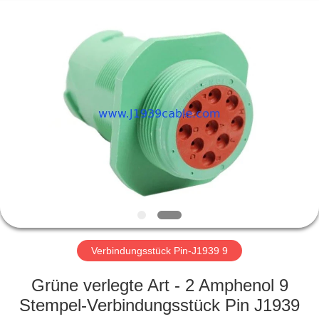
Technology
Co.,
Ltd..
All
Rights
Reserved.
Developed
by
HAUS
ECER
PRODUKTE
ÜBER
UNS
FABRIK-
AUSFLUG
Verbindungsstück Pin-J1939 9
Grüne verlegte Art - 2 Amphenol 9
QUALITÄTSKONTROLLE
Stempel-Verbindungsstück Pin J1939