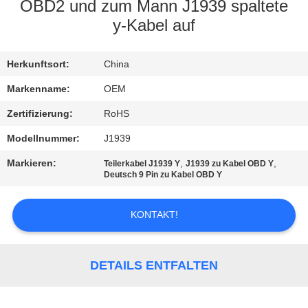
OBD2 und zum Mann J1939 spaltete
TRETEN
y-Kabel auf
SIE
Herkunftsort:
China
MIT
UNS
Markenname:
OEM
IN
Zertifizierung:
RoHS
VERBINDUNG
Modellnummer:
J1939
Markieren:
,
,
Teilerkabel J1939 Y
J1939 zu Kabel OBD Y
Deutsch 9 Pin zu Kabel OBD Y
FORDERN
SIE
KONTAKT!
EIN
ZITAT
DETAILS ENTFALTEN