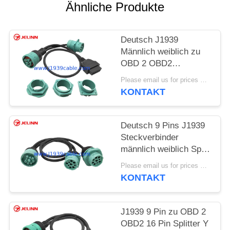
Ähnliche Produkte
Deutsch J1939
Männlich weiblich zu
OBD 2 OBD2
Connector Splitter Y
Please email us for prices MOQ:100 Stück
Kabel mit 4
KONTAKT
verschiedenen Panel
Mount Brackets
Deutsch 9 Pins J1939
Steckverbinder
männlich weiblich Split
Y Kabel
Please email us for prices MOQ:100 Stück
KONTAKT
J1939 9 Pin zu OBD 2
OBD2 16 Pin Splitter Y