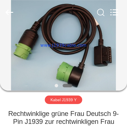
Copyright
©
2018
-
2025
j1939cable.com.
All
Rights
HAUS
Reserved.
Developed
by
ECER
PRODUKTE
ÜBER
UNS
FABRIK-
AUSFLUG
Kabel J1939 Y
Rechtwinklige grüne Frau Deutsch 9-
QUALITÄTSKONTROLLE
Pin J1939 zur rechtwinkligen Frau