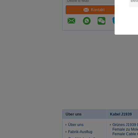
Kontakt
Über uns
Kabel J1939
Über uns
Grünes J1939 
Female zu Mol
Fabrik-Ausflug
Female Cable 