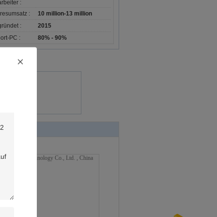
rbeiter :
resumsatz :
10 million-13 million
ründet :
2015
ort-PC :
80% - 90%
irekt an uns