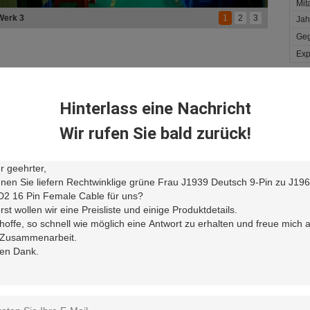
Mita
Werk 2
1
2
3
Jah
Geg
Exp
ie
Geschichte
Service
Unser Team
Hinterlass eine Nachricht
oem
Wir rufen Sie bald zurück!
undengebundener Service
rojektrat
ntaktdaten
henzhen Jelinn Technology
Senden Sie Ihre Anfrage d
o., Ltd.
nsprechpartner:
Mr. Orchard
elefon:
86-136 9976 7964
axen:
86-755-23720637