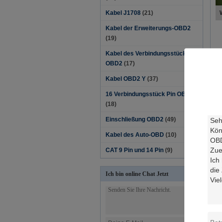
Kabel J1708
(21)
Kabel der Erweiterungs-OBD2
(19)
Kabel des Verbindungsstück-
OBD2
(17)
B
Kabel OBD2 Y
(37)
S
K
16 Verbindungsstück Pin OBD2
P
(18)
Einschließung OBD2
(49)
Ko
Kabel des Auto-OBD
(10)
S
CAT 9 Pin und 14 Pin
(9)
C
A
Ich bin online Chat Jetzt
T
F