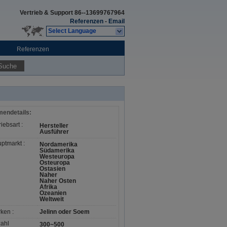
Vertrieb & Support
86--13699767964
Referenzen
-
Email
Select Language
Referenzen
Suche
mendetails:
iebsart :
Hersteller
Ausführer
ptmarkt :
Nordamerika
Südamerika
Westeuropa
Osteuropa
Ostasien
Naher
Naher Osten
Afrika
Ozeanien
Weltweit
ken :
Jelinn oder Soem
ahl
300~500