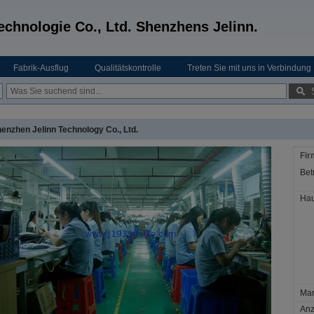
echnologie Co., Ltd. Shenzhens Jelinn.
Fabrik-Ausflug
Qualitätskontrolle
Treten Sie mit uns in Verbindung
enzhen Jelinn Technology Co., Ltd.
Fir
Betr
Hau
Mar
Anz