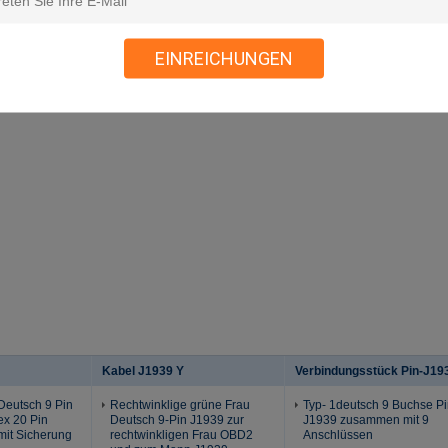
EINREICHUNGEN
Kabel J1939 Y
Verbindungsstück Pin-J19
Deutsch 9 Pin
Rechtwinklige grüne Frau
Typ- 1deutsch 9 Buchse P
ex 20 Pin
Deutsch 9-Pin J1939 zur
J1939 zusammen mit 9
mit Sicherung
rechtwinkligen Frau OBD2
Anschlüssen