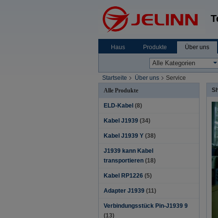
T
Haus
Produkte
Über uns
Startseite
Über uns
Service
Sh
Alle Produkte
ELD-Kabel
(8)
Kabel J1939
(34)
Kabel J1939 Y
(38)
J1939 kann Kabel
transportieren
(18)
Kabel RP1226
(5)
Adapter J1939
(11)
Verbindungsstück Pin-J1939 9
(13)