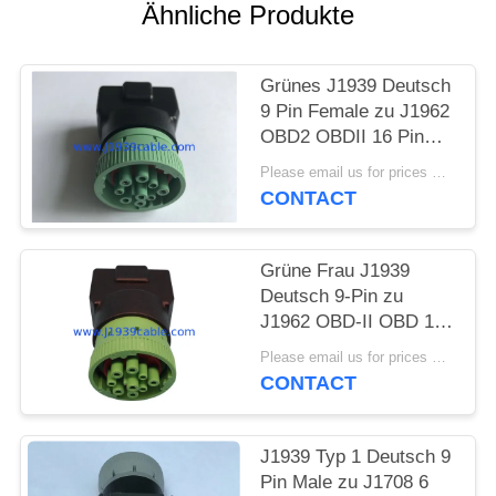
Ähnliche Produkte
PRIVACY
POLICY
Grünes J1939 Deutsch
9 Pin Female zu J1962
OBD2 OBDII 16 Pin
Female Adapter
Please email us for prices MOQ:100 Stück
CONTACT
Grüne Frau J1939
Deutsch 9-Pin zu
J1962 OBD-II OBD 16
Pin Female Adapter
Please email us for prices MOQ:100 Stück
CONTACT
J1939 Typ 1 Deutsch 9
Pin Male zu J1708 6