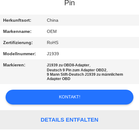
Pin
TRETEN
SIE
Herkunftsort:
China
MIT
Markenname:
OEM
UNS
Zertifizierung:
RoHS
IN
Modellnummer:
J1939
VERBINDUNG
Markieren:
,
J1939 zu OBDII-Adapter
,
Deutsch 9 Pin zum Adapter OBD2
9 Mann Stift-Deutsch J1939 zu männlichem
Adapter OBD
FORDERN
SIE
KONTAKT!
EIN
ZITAT
DETAILS ENTFALTEN
SITEMAP