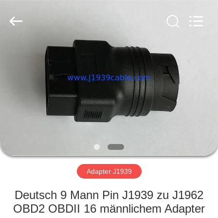
©
2018
-
2025
Shenzhen
Jelinn
Technology
Co.,
HAUS
Ltd..
All
Rights
Reserved.
Developed
PRODUKTE
by
ECER
ÜBER
UNS
FABRIK-
AUSFLUG
Adapter J1939
Deutsch 9 Mann Pin J1939 zu J1962
QUALITÄTSKONTROLLE
OBD2 OBDII 16 männlichem Adapter