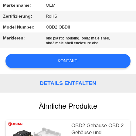
Markenname:
OEM
TRETEN
Zertifizierung:
RoHS
SIE
Model Number:
OBD2 OBDII
MIT
Markieren:
,
,
obd plastic housing
obd2 male shell
UNS
obd2 male shell enclosure obd
IN
VERBINDUNG
KONTAKT!
FORDERN
DETAILS ENTFALTEN
SIE
EIN
Ähnliche Produkte
ZITAT
OBD2 Gehäuse OBD 2
Gehäuse und