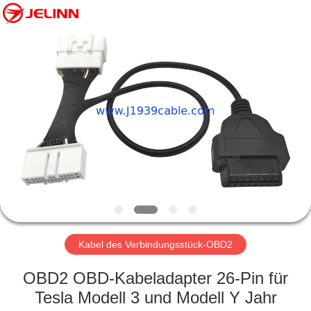
Fournisseur.
Copyright
©
2018
-
2025
j1939cable.com.
All
HAUS
Rights
Reserved.
Developed
by
ECER
PRODUKTE
ÜBER
UNS
FABRIK-
AUSFLUG
Kabel des Verbindungsstück-OBD2
OBD2 OBD-Kabeladapter 26-Pin für
QUALITÄTSKONTROLLE
Tesla Modell 3 und Modell Y Jahr