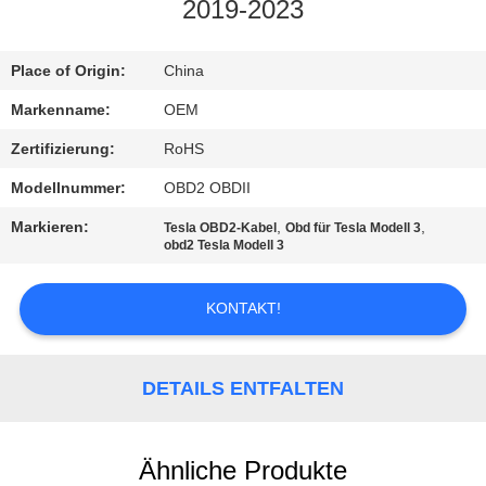
2019-2023
TRETEN
SIE
Place of Origin:
China
MIT
Markenname:
OEM
UNS
Zertifizierung:
RoHS
IN
Modellnummer:
OBD2 OBDII
VERBINDUNG
Markieren:
,
,
Tesla OBD2-Kabel
Obd für Tesla Modell 3
obd2 Tesla Modell 3
FORDERN
KONTAKT!
SIE
EIN
DETAILS ENTFALTEN
ZITAT
Ähnliche Produkte