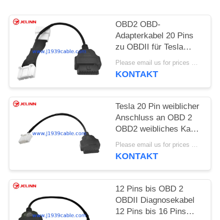
OBD2 OBD-
Adapterkabel 20 Pins
zu OBDII für Tesla
Modell 3 Jahr 2018
Please email us for prices MOQ:100 Stück
KONTAKT
Tesla 20 Pin weiblicher
Anschluss an OBD 2
OBD2 weibliches Kabel
für Modell S und Modell
Please email us for prices MOQ:100 pcs
X Jahr 2016-2021
KONTAKT
12 Pins bis OBD 2
OBDII Diagnosekabel
12 Pins bis 16 Pins