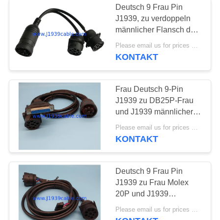
Deutsch 9 Frau Pin
Einschließung
J1939, zu verdoppeln
männlicher Flansch des
OBD2
Quadrat-J1939 spaltete
Please email us for prices MOQ:100 Stück
y-Kabel auf
KONTAKT
Frau Deutsch 9-Pin
J1939 zu DB25P-Frau
10
und J1939 männlicher
Kabel des Auto-
Teiler Y verkabeln
Please email us for prices MOQ:100 Stück
KONTAKT
OBD
Deutsch 9 Frau Pin
J1939 zu Frau Molex
20P und J1939
männlicher Teiler Y
9
Please email us for prices MOQ:100 Stück
verkabeln