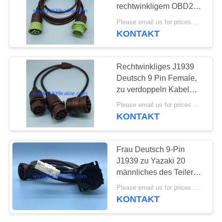
rechtwinkligem OBD2
OBD-II weibliches und
Please email us for prices MOQ:100 Stück
verlegtes männliches
KONTAKT
5
des Teiler-Y Kabel der
Kontermutter-J1939
Kabel RP1226
Rechtwinkliges J1939
Deutsch 9 Pin Female,
zu verdoppeln Kabel
Deutsch 9-Pin Manny
Please email us for prices MOQ:100 Stück
KONTAKT
11
Frau Deutsch 9-Pin
J1939 zu Yazaki 20
Adapter J1939
männliches des Teilers
Y Kabel Pin Females
Please email us for prices MOQ:100 Stück
und J1939
KONTAKT