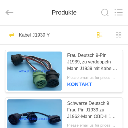
Copyright
©
2018
Produkte
-
2025
j1939cable.com.
All
Rights
HAUS
8
Reserved.
Developed
Kabel J1939 Y
by
ECER
ELD-Kabel
PRODUKTE
Frau Deutsch 9-Pin
J1939, zu verdoppeln
ÜBER
Mann J1939 mit Kabel
UNS
der Quadrat-Flansch-
Please email us for prices MOQ:100 Stück
Spalten-Y
KONTAKT
34
FABRIK-
AUSFLUG
Schwarze Deutsch 9
Kabel J1939
Frau Pin J1939 zu
J1962-Mann OBD-II 16
QUALITÄTSKONTROLLE
Pin Female und J1939
Please email us for prices MOQ:100 Stück