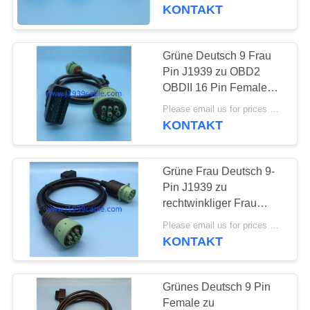
spaltete y-Kabel auf
KONTAKT
TRETEN
SIE
Grüne Deutsch 9 Frau
38
MIT
Pin J1939 zu OBD2
OBDII 16 Pin Female
UNS
Kabel J1939 Y
und J1939 männliches
Please email us for prices MOQ:100 Stück
IN
des Teiler-Y Kabel
KONTAKT
VERBINDUNG
Grüne Frau Deutsch 9-
FORDERN
Pin J1939 zu
SIE
rechtwinkliger Frau
18
OBD2 OBDII und J1939
EIN
Please email us for prices MOQ:100 Stück
J1939 kann Kabel
zum männlichen Kabel
KONTAKT
ZITAT
des Teiler-Y
transportieren
Grünes Deutsch 9 Pin
Female zu