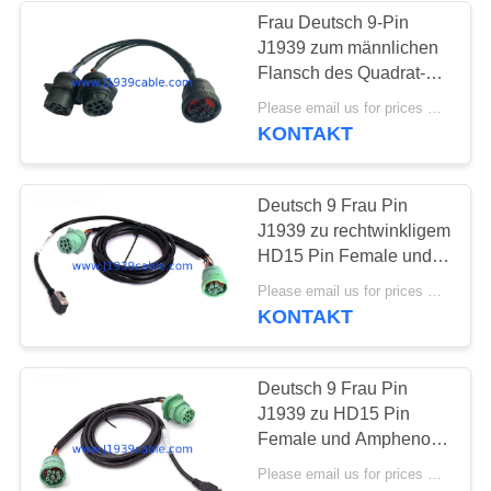
Frau Deutsch 9-Pin
J1939 zum männlichen
13
Flansch des Quadrat-
Verbindungsstück
J1939 u. zu verlegtem
Please email us for prices MOQ:100 Stück
J1939 männlichem
KONTAKT
Pin-J1939 9
Kabel des Teiler-Y
Deutsch 9 Frau Pin
J1939 zu rechtwinkligem
HD15 Pin Female und
J1939 zum männlichen
21
Please email us for prices MOQ:100 Stück
Kabel des Teiler-Y
KONTAKT
Kabel J1708
Deutsch 9 Frau Pin
J1939 zu HD15 Pin
Female und Amphenol
verlegte J1939
Please email us for prices MOQ:100 Stück
männliches Kabel des