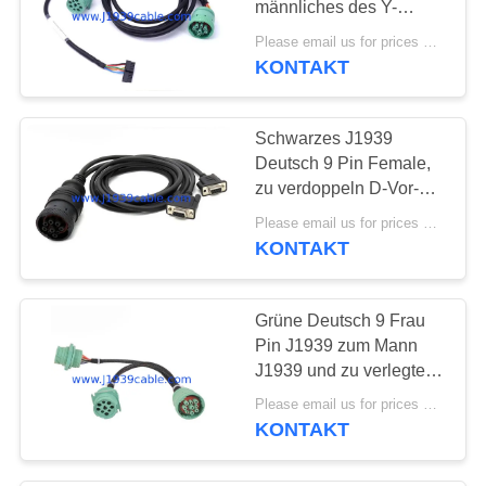
männliches des Y-
37
Verbindungsstücks
Please email us for prices MOQ:100 Stück
J1939 Kabel Pin
KONTAKT
Kabel OBD2 Y
Females und
Schwarzes J1939
Deutsch 9 Pin Female,
zu verdoppeln D-Vor-
weibliches Kabel DB9P
Please email us for prices MOQ:100 Stück
LKW-Y
KONTAKT
18
16
Grüne Deutsch 9 Frau
Verbindungsstück
Pin J1939 zum Mann
J1939 und zu verlegtem
Pin OBD2
männlichem Y-
Please email us for prices MOQ:100 Stück
Verbindungsstück J1939
KONTAKT
Kabel
49