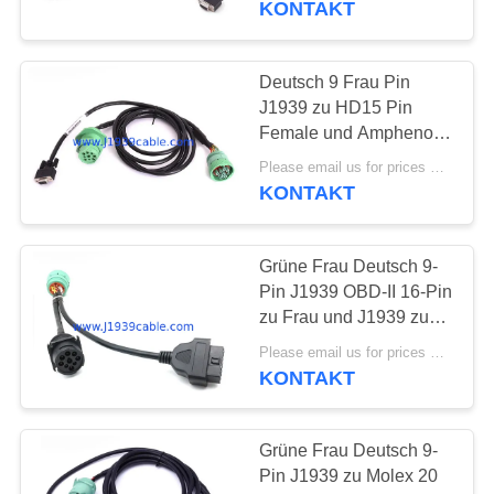
KONTAKT
Teiler-Y
19
Kabel der
Deutsch 9 Frau Pin
J1939 zu HD15 Pin
Erweiterungs-OBD2
Female und Amphenol
verlegte J1939
Please email us for prices MOQ:100 Stück
männliches Kabel des
KONTAKT
Teiler-Y
Grüne Frau Deutsch 9-
17
Pin J1939 OBD-II 16-Pin
Kabel des
zu Frau und J1939 zum
männlichen Kabel des
Verbindungsstück-
Please email us for prices MOQ:100 Stück
LKW-Y
KONTAKT
OBD2
Grüne Frau Deutsch 9-
Pin J1939 zu Molex 20