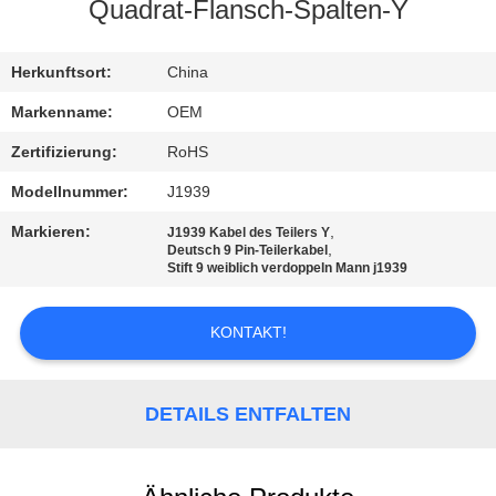
Quadrat-Flansch-Spalten-Y
TRETEN
SIE
Herkunftsort:
China
MIT
Markenname:
OEM
UNS
Zertifizierung:
RoHS
IN
Modellnummer:
J1939
VERBINDUNG
Markieren:
,
J1939 Kabel des Teilers Y
,
Deutsch 9 Pin-Teilerkabel
Stift 9 weiblich verdoppeln Mann j1939
FORDERN
SIE
KONTAKT!
EIN
ZITAT
DETAILS ENTFALTEN
SITEMAP