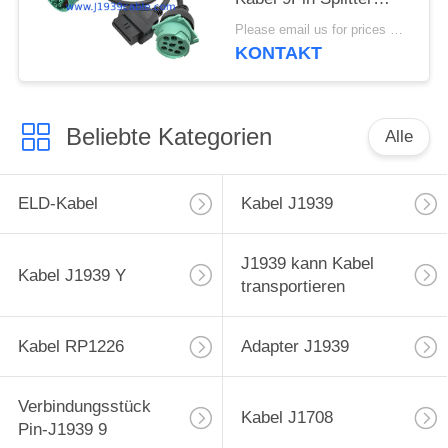
Drahtgurt für Lkw GPS
Please email us for prices MOQ:100 Stück
KONTAKT
Beliebte Kategorien
Alle
ELD-Kabel
Kabel J1939
J1939 kann Kabel
Kabel J1939 Y
transportieren
Kabel RP1226
Adapter J1939
Verbindungsstück
Kabel J1708
Pin-J1939 9