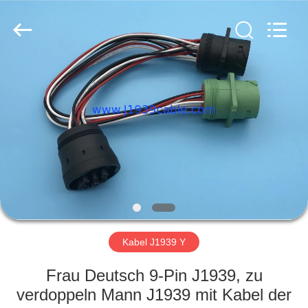
Co.,
Ltd..
All
Rights
Reserved.
Developed
by
ECER
HAUS
PRODUKTE
ÜBER
UNS
FABRIK-
AUSFLUG
Kabel J1939 Y
Frau Deutsch 9-Pin J1939, zu
QUALITÄTSKONTROLLE
verdoppeln Mann J1939 mit Kabel der