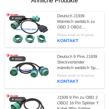
Ähnliche Produkte
PRIVACY
Deutsch J1939
POLICY
Männlich weiblich zu
OBD 2 OBD2
Connector Splitter Y
Please email us for prices MOQ:100 Stück
Kabel mit 4
KONTAKT
verschiedenen Panel
Mount Brackets
Deutsch 9 Pins J1939
Steckverbinder
männlich weiblich Split
Y Kabel
Please email us for prices MOQ:100 Stück
KONTAKT
J1939 9 Pin zu OBD 2
OBD2 16 Pin Splitter Y
Kabel 9Pin Splitter