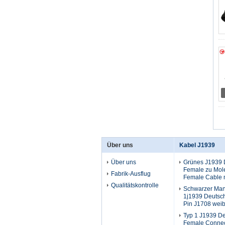
Über uns
Kabel J1939
Über uns
Grünes J1939 
Female zu Mol
Fabrik-Ausflug
Female Cable 
Qualitätskontrolle
Schwarzer Man
1j1939 Deutsch
Pin J1708 wei
Typ 1 J1939 De
Female Connec