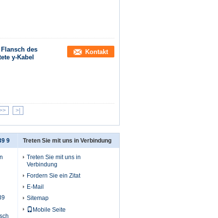
 Flansch des
Kontakt
ete y-Kabel
>>
>|
39 9
Treten Sie mit uns in Verbindung
in
Treten Sie mit uns in
Verbindung
Fordern Sie ein Zitat
E-Mail
39
Sitemap
Mobile Seite
tsch