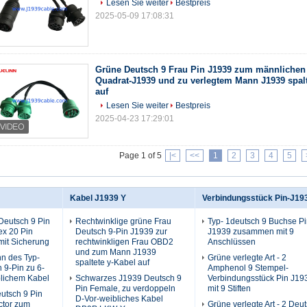
Lesen Sie weiter
Bestpreis
2025-05-09 17:08:31
Grüne Deutsch 9 Frau Pin J1939 zum männlichen
Quadrat-J1939 und zu verlegtem Mann J1939 spalt
auf
Lesen Sie weiter
Bestpreis
2025-04-23 17:29:01
Page 1 of 5
|<
<<
1
2
3
4
5
Kabel J1939 Y
Verbindungsstück Pin-J19
Deutsch 9 Pin
Rechtwinklige grüne Frau
Typ- 1deutsch 9 Buchse P
ex 20 Pin
Deutsch 9-Pin J1939 zur
J1939 zusammen mit 9
mit Sicherung
rechtwinkligen Frau OBD2
Anschlüssen
und zum Mann J1939
n des Typ-
Grüne verlegte Art - 2
spaltete y-Kabel auf
 9-Pin zu 6-
Amphenol 9 Stempel-
blichem Kabel
Schwarzes J1939 Deutsch 9
Verbindungsstück Pin J19
Pin Female, zu verdoppeln
mit 9 Stiften
utsch 9 Pin
D-Vor-weibliches Kabel
tor zum
Grüne verlegte Art - 2 Deu