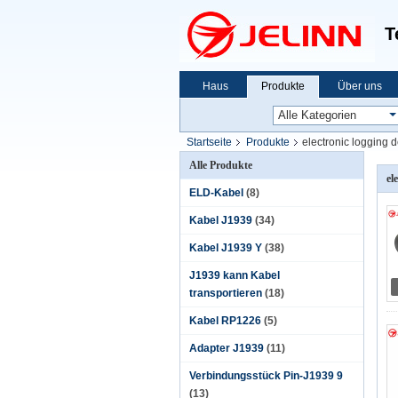
T
Haus
Produkte
Über uns
Startseite
Produkte
electronic logging 
Alle Produkte
el
ELD-Kabel
(8)
Kabel J1939
(34)
Kabel J1939 Y
(38)
J1939 kann Kabel
transportieren
(18)
Kabel RP1226
(5)
Adapter J1939
(11)
Verbindungsstück Pin-J1939 9
(13)