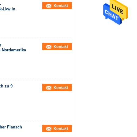
-
Kontakt
k-Lkw in
r
Kontakt
n Nordamerika
ch zu 9
Kontakt
her Flansch
Kontakt