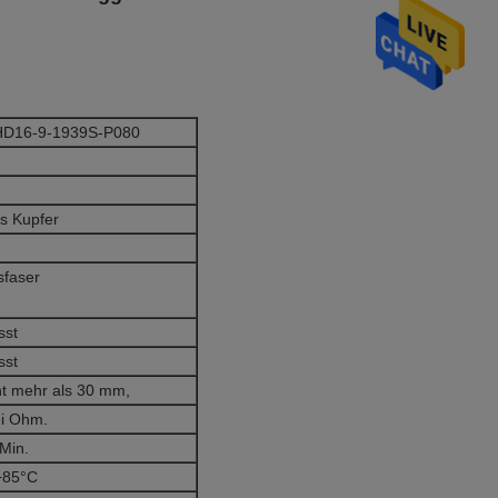
 HD16-9-1939S-P080
s Kupfer
sfaser
sst
sst
cht mehr als 30 mm,
ei Ohm.
Min.
+85°C