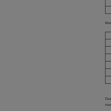
Man
Das
man