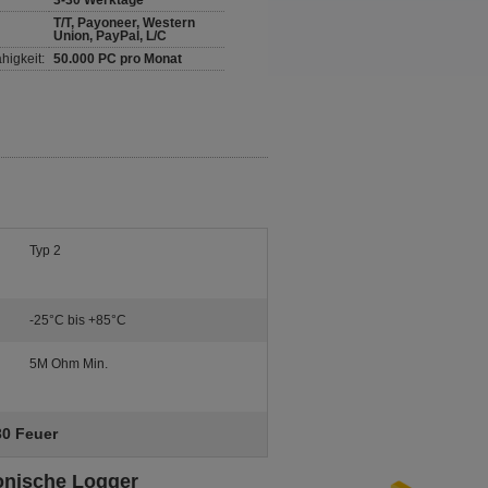
3-30 Werktage
T/T, Payoneer, Western
Union, PayPal, L/C
higkeit:
50.000 PC pro Monat
Typ 2
-25°C bis +85°C
5M Ohm Min.
30 Feuer
ronische Logger