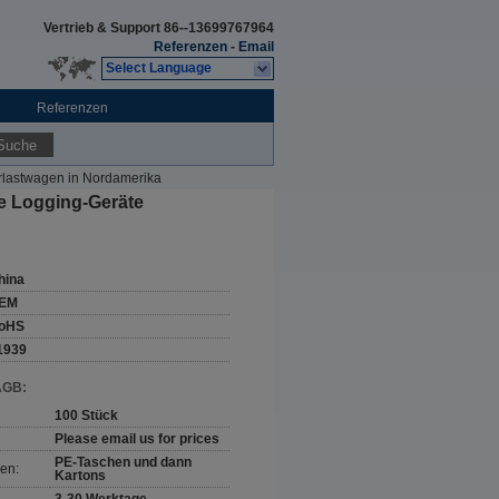
Vertrieb & Support
86--13699767964
Referenzen
-
Email
Select Language
Referenzen
Suche
rlastwagen in Nordamerika
e Logging-Geräte
hina
EM
oHS
1939
AGB:
100 Stück
Please email us for prices
PE-Taschen und dann
en:
Kartons