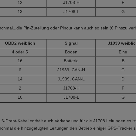
12
J1708-H
F
13
J1708-L
G
chmal...
die Pin-Zuteilung oder Pinout kann auch so sein (6 Pins
zu ver
OBD2 weiblich
Signal
J1939 weibli
4 oder 5
Boden
Eine
16
Batterie
B
6
J1939, CAN-H
C
14
J1939, CAN-L
D
2
J1708-H
F
10
J1708-L
G
 6-Draht-Kabel enthält auch Verkabelung für die J1708 Leitungen.es ist
chmal die hinzugefügten Leitungen den Betrieb einiger GPS-Tracker s