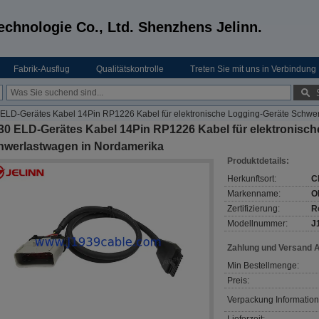
echnologie Co., Ltd. Shenzhens Jelinn.
Fabrik-Ausflug
Qualitätskontrolle
Treten Sie mit uns in Verbindung
ELD-Gerätes Kabel 14Pin RP1226 Kabel für elektronische Logging-Geräte Schwe
30 ELD-Gerätes Kabel 14Pin RP1226 Kabel für elektronisch
hwerlastwagen in Nordamerika
Produktdetails:
Herkunftsort:
C
Markenname:
O
Zertifizierung:
R
Modellnummer:
J
Zahlung und Versand 
Min Bestellmenge:
Preis:
Verpackung Information