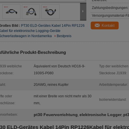
Lieferzeit:
Zahlungsbedingungen:
Versorgungsmaterial-Fä
Kontakt
Großes Bild :
PT30 ELD-Gerätes Kabel 14Pin RP1226
Kabel für elektronische Logging-Geräte
Schwerlastwagen in Nordamerika
Bestpreis
führliche Produkt-Beschreibung
939 weibliche
Äquivalent von Deutsch HD16-9-
Typ der weiblichen
eckdose:
1939S-P080
Steckdose J1939:
aht:
20AWG, reines Kupfer
Arbeitstemperatur:
ifte oder
mit einer Breite von nicht mehr als 30
Isolierwiderstand:
schlüsse:
mm,
pt30 Feuervorrichtung
elektronische Logger
pt
rvorheben:
,
,
30 ELD-Gerätes Kabel 14Pin RP1226
Kabel für elekt