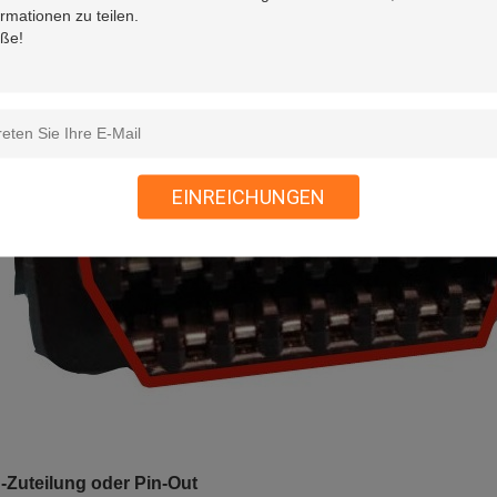
 weibliche OBD2-Anschluss ist mit KET-Terminalen ausgestattet, die 
erstandsfähiger machen.
EINREICHUNGEN
-Zuteilung oder Pin-Out