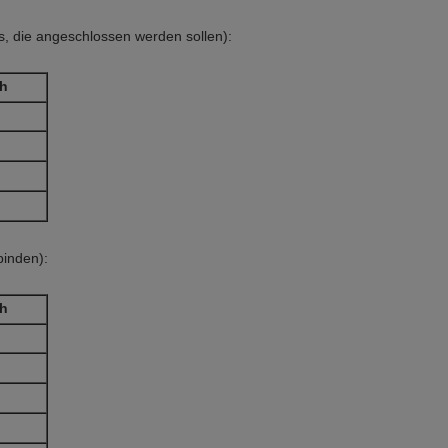
ns, die angeschlossen werden sollen):
ch
binden):
ch