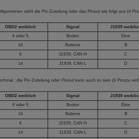
Allgemeinen sieht die Pin-Zuteilung oder das Pinout wie folgt aus (4 Pi
OBD2 weiblich
Signal
J1939 weibli
4 oder 5
Boden
Eine
16
Batterie
B
6
J1939, CAN-H
C
14
J1939, CAN-L
D
chmal...
die Pin-Zuteilung oder Pinout kann auch so sein (6 Pins
zu ver
OBD2 weiblich
Signal
J1939 weibli
4 oder 5
Boden
Eine
16
Batterie
B
6
J1939, CAN-H
C
14
J1939, CAN-L
D