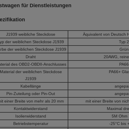
stwagen für Dienstleistungen
ezifikation
J1939 weibliche Steckdose
Äquivalent von Deutsch
yp der weiblichen Steckdose J1939
Typ 2
rbe der weiblichen Steckdose J1939
Grün
Draht
20AWG, reine
terial des OBD2-OBDII-Anschlusses
PA66
Material der weiblichen Steckdose
PA66
+ Gla
J1939
Kabellänge
angepa
Pin-Zuteilung oder Pin-Out
angepa
it einer Breite von mehr als 20 mm
mit einer Breite von ni
Kontaktwiderstand
Maximal dr
Isolierwiderstand
5M Ohm 
Betriebstemperatur
-25°C bis 