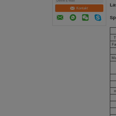
La
Kontakt
Sp
T
Fa
Ma
m