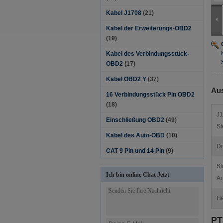
Kabel J1708
(21)
Kabel der Erweiterungs-OBD2
(19)
Kabel des Verbindungsstück-
OBD2
(17)
Kabel OBD2 Y
(37)
Aus
16 Verbindungsstück Pin OBD2
(18)
J1
Einschließung OBD2
(49)
St
Kabel des Auto-OBD
(10)
Dr
CAT 9 Pin und 14 Pin
(9)
St
Ich bin online Chat Jetzt
An
He
PT