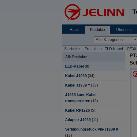
T
Haus
Produkte
Über uns
Startseite
Produkte
ELD-Kabel
PT30 
PT
Alle Produkte
Sc
ELD-Kabel
(8)
Kabel J1939
(34)
Kabel J1939 Y
(38)
J1939 kann Kabel
transportieren
(18)
Kabel RP1226
(5)
Adapter J1939
(11)
Verbindungsstück Pin-J1939 9
(13)