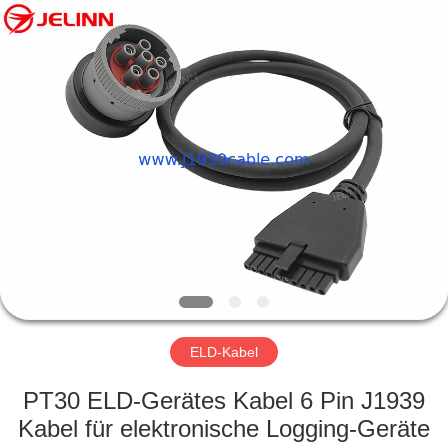
©
2018
-
2025
j1939cable.com.
All
Rights
Reserved.
HAUS
Developed
by
ECER
PRODUKTE
ÜBER
UNS
FABRIK-
AUSFLUG
ELD-Kabel
PT30 ELD-Gerätes Kabel 6 Pin J1939
QUALITÄTSKONTROLLE
Kabel für elektronische Logging-Geräte