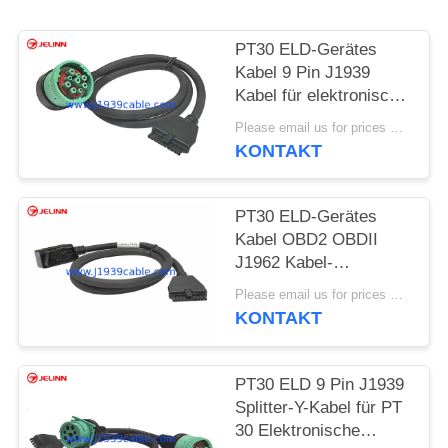
PT30 ELD-Gerätes
Kabel 9 Pin J1939
Kabel für elektronische
Logging-Geräte
Please email us for prices MOQ:100 Stück
Schwerlastwagen in
KONTAKT
Nordamerika
PT30 ELD-Gerätes
Kabel OBD2 OBDII
J1962 Kabel-
elektronisches
Please email us for prices MOQ:100 Stück
Protokollgerät für
KONTAKT
Volvo- oder Mack-Lkw
in Nordamerika
PT30 ELD 9 Pin J1939
Splitter-Y-Kabel für PT
30 Elektronische