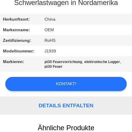
Schwerlastwagen in Nordamerika
TRETEN
SIE
Herkunftsort:
China
MIT
Markenname:
OEM
UNS
Zertifizierung:
RoHS
IN
Modellnummer:
J1939
VERBINDUNG
Markieren:
,
,
pt30 Feuervorrichtung
elektronische Logger
pt30 Feuer
FORDERN
KONTAKT!
SIE
EIN
DETAILS ENTFALTEN
ZITAT
Ähnliche Produkte