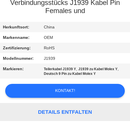
Verbindungsstücks J1939 Kabel Pin
TRETEN
Females und
SIE
Herkunftsort:
China
MIT
UNS
Markenname:
OEM
IN
Zertifizierung:
RoHS
VERBINDUNG
Modellnummer:
J1939
Markieren:
,
,
Teilerkabel J1939 Y
J1939 zu Kabel Molex Y
Deutsch 9 Pin zu Kabel Molex Y
FORDERN
SIE
KONTAKT!
EIN
ZITAT
DETAILS ENTFALTEN
SITEMAP