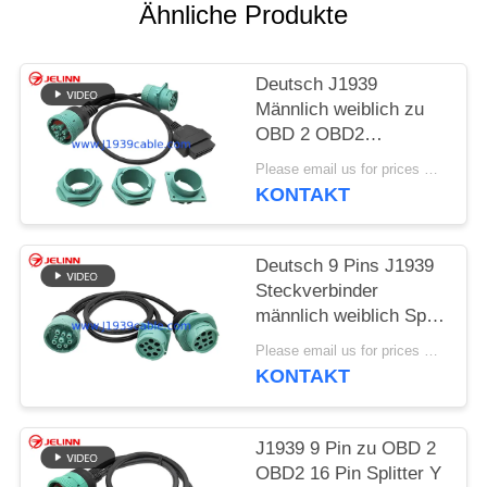
Ähnliche Produkte
PRIVACY
POLICY
Deutsch J1939
Männlich weiblich zu
OBD 2 OBD2
Connector Splitter Y
Please email us for prices MOQ:100 Stück
Kabel mit 4
KONTAKT
verschiedenen Panel
Mount Brackets
Deutsch 9 Pins J1939
Steckverbinder
männlich weiblich Split
Y Kabel
Please email us for prices MOQ:100 Stück
KONTAKT
J1939 9 Pin zu OBD 2
OBD2 16 Pin Splitter Y