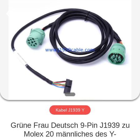
Co.,
Ltd..
All
Rights
Reserved.
Developed
by
ECER
HAUS
PRODUKTE
ÜBER
UNS
FABRIK-
AUSFLUG
Kabel J1939 Y
Grüne Frau Deutsch 9-Pin J1939 zu
QUALITÄTSKONTROLLE
Molex 20 männliches des Y-