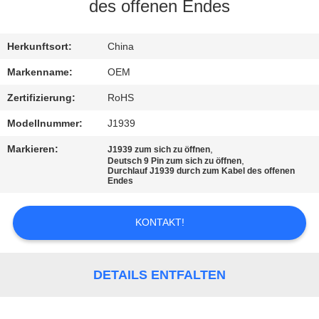
des offenen Endes
TRETEN
SIE
Herkunftsort:
China
MIT
Markenname:
OEM
UNS
Zertifizierung:
RoHS
IN
Modellnummer:
J1939
VERBINDUNG
Markieren:
,
J1939 zum sich zu öffnen
,
Deutsch 9 Pin zum sich zu öffnen
Durchlauf J1939 durch zum Kabel des offenen
Endes
FORDERN
SIE
KONTAKT!
EIN
ZITAT
DETAILS ENTFALTEN
SITEMAP