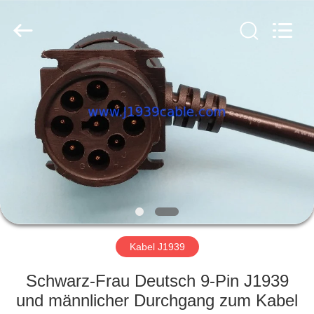
Fournisseur.
Copyright
©
2018
-
2025
Shenzhen
Jelinn
HAUS
Technology
Co.,
Ltd..
All
Rights
PRODUKTE
Reserved.
Developed
by
ECER
ÜBER
UNS
FABRIK-
AUSFLUG
Kabel J1939
Schwarz-Frau Deutsch 9-Pin J1939
QUALITÄTSKONTROLLE
und männlicher Durchgang zum Kabel