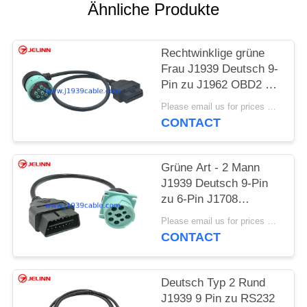
Ähnliche Produkte
PRIVACY
POLICY
Rechtwinklige grüne
Frau J1939 Deutsch 9-
Pin zu J1962 OBD2 16
Pin Female Cable
Please email us for prices MOQ:100 Stück
CONTACT
Grüne Art - 2 Mann
J1939 Deutsch 9-Pin
zu 6-Pin J1708
weiblichem Kabel
Please email us for prices MOQ:100 Stück
CONTACT
Deutsch Typ 2 Rund
J1939 9 Pin zu RS232