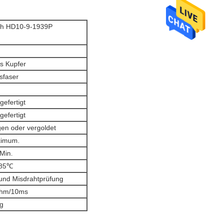
sch HD10-9-1939P
s Kupfer
sfaser
efertigt
efertigt
gen oder vergoldet
imum.
Min.
+85℃
und Misdrahtprüfung
hm/10ms
ig