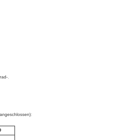
rad-.
e angeschlossen):
9