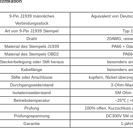
zifikation
9-Pin J1939 männliches
Äquivalent von Deut
Verbindungsstück
Art von 9-Pin J1939 Stempel
Typ 1
Draht
20AWG, reine
Material des Stempels J1939
PA66 + Gla
Material des Stempels OBD2
PA66
Steckerbelegung oder Stift heraus
besonders ang
Kabellänge
besonders ang
Stifte oder Anschlüsse
kupfern, Nickel-überzo
Durchgangswiderstand
3-Ohm-Max
Isolationswiderstand
5M Ohm 
Betriebstemperatur
−25℃ | 
Prüfung
100% offen, Kurzschluss 
Prüfungsspannung
DC300V 5M o
Garantie
1-jähr