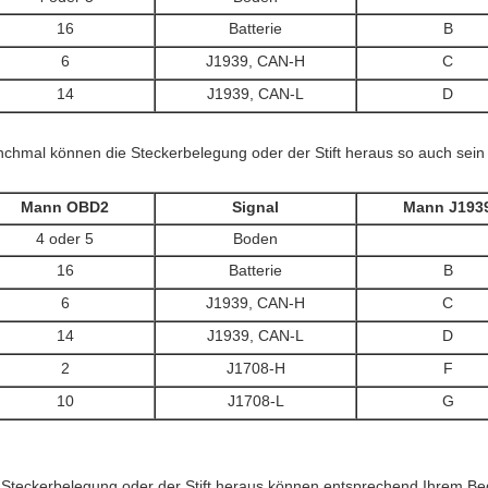
16
Batterie
B
6
J1939, CAN-H
C
14
J1939, CAN-L
D
nchmal
können die Steckerbelegung oder der Stift heraus so auch sein 
Mann OBD2
Signal
Mann J193
4 oder 5
Boden
16
Batterie
B
6
J1939, CAN-H
C
14
J1939, CAN-L
D
2
J1708-H
F
10
J1708-L
G
 Steckerbelegung oder der Stift heraus können entsprechend Ihrem Be