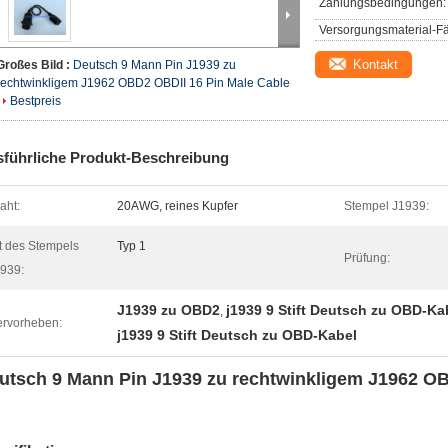
Zahlungsbedingungen:
Versorgungsmaterial-Fä
Kontakt
Großes Bild :
Deutsch 9 Mann Pin J1939 zu
rechtwinkligem J1962 OBD2 OBDII 16 Pin Male Cable
Bestpreis
führliche Produkt-Beschreibung
aht:
20AWG, reines Kupfer
Stempel J1939:
t des Stempels
Typ 1
Prüfung:
939:
J1939 zu OBD2
j1939 9 Stift Deutsch zu OBD-Ka
,
rvorheben:
j1939 9 Stift Deutsch zu OBD-Kabel
utsch 9 Mann Pin J1939 zu rechtwinkligem J1962 OB