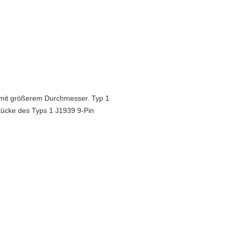
 F mit größerem Durchmesser.
Typ 1
tücke des Typs 1 J1939 9-Pin