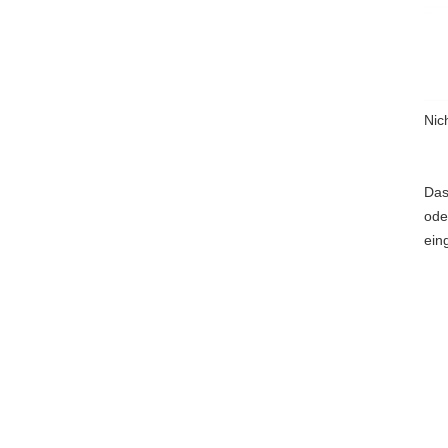
Nic
Da
ode
ein