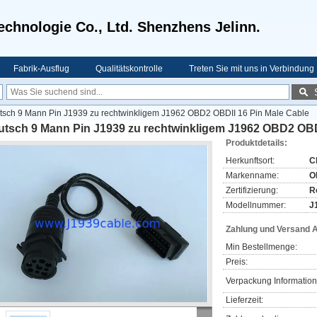
echnologie Co., Ltd. Shenzhens Jelinn.
Fabrik-Ausflug
Qualitätskontrolle
Treten Sie mit uns in Verbindung
tsch 9 Mann Pin J1939 zu rechtwinkligem J1962 OBD2 OBDII 16 Pin Male Cable
utsch 9 Mann Pin J1939 zu rechtwinkligem J1962 OBD2 OBDI
Produktdetails:
Herkunftsort:
C
Markenname:
O
Zertifizierung:
R
Modellnummer:
J
Zahlung und Versand 
Min Bestellmenge:
Preis:
Verpackung Information
Lieferzeit: