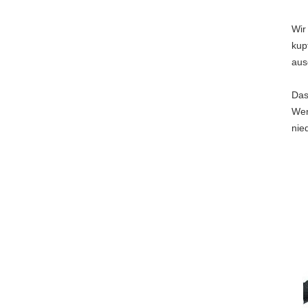
Wir
kup
aus
Das
Wen
nie