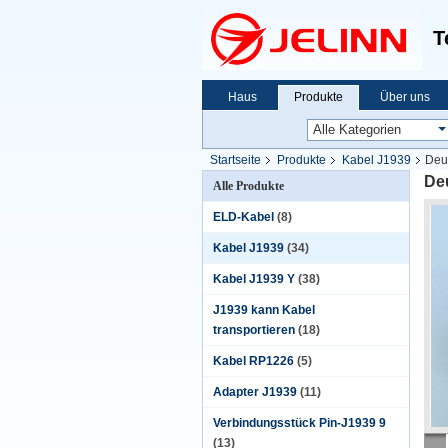
T
Haus
Produkte
Über uns
Startseite
Produkte
Kabel J1939
Deu
De
Alle Produkte
ELD-Kabel
(8)
Kabel J1939
(34)
Kabel J1939 Y
(38)
J1939 kann Kabel
transportieren
(18)
Kabel RP1226
(5)
Adapter J1939
(11)
Verbindungsstück Pin-J1939 9
(13)