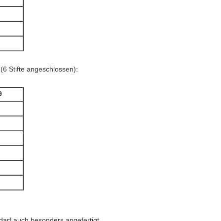
(6 Stifte angeschlossen):
9
darf auch besonders angefertigt