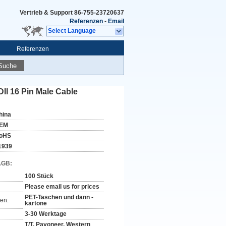
Vertrieb & Support
86-755-23720637
Referenzen
-
Email
Select Language
Referenzen
Suche
I 16 Pin Male Cable
hina
EM
oHS
1939
AGB:
100 Stück
Please email us for prices
PET-Taschen und dann -
en:
kartone
3-30 Werktage
T/T, Payoneer, Western