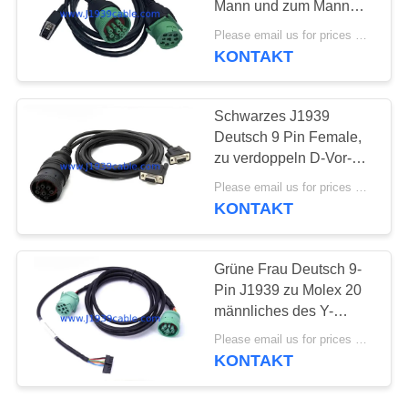
Mann und zum Mann
J1939 spaltete y-Kabel
Please email us for prices MOQ:100 Stück
auf
KONTAKT
Schwarzes J1939
Deutsch 9 Pin Female,
zu verdoppeln D-Vor-
weibliches Kabel DB9P
Please email us for prices MOQ:100 Stück
LKW-Y
KONTAKT
Grüne Frau Deutsch 9-
Pin J1939 zu Molex 20
männliches des Y-
Verbindungsstücks
Please email us for prices MOQ:100 Stück
J1939 Kabel Pin
KONTAKT
Females und