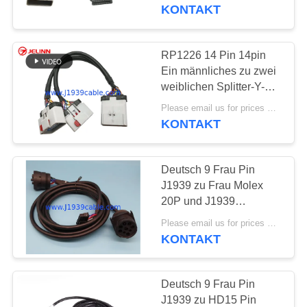
weibliches Teiler-Y
KONTAKT
TRETEN
SIE
RP1226 14 Pin 14pin
MIT
Ein männliches zu zwei
weiblichen Splitter-Y-
UNS
Kabel
Please email us for prices MOQ:100 Stück
IN
KONTAKT
VERBINDUNG
Deutsch 9 Frau Pin
FORDERN
J1939 zu Frau Molex
SIE
20P und J1939
männlicher Teiler Y
EIN
Please email us for prices MOQ:100 Stück
verkabeln
KONTAKT
ZITAT
Deutsch 9 Frau Pin
SITEMAP
J1939 zu HD15 Pin