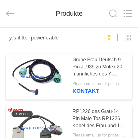
Co.,
Ltd..
All
Rights
Produkte
Reserved.
Developed
by
ECER
HAUS
y splitter power cable
PRODUKTE
Grüne Frau Deutsch 9-
Pin J1939 zu Molex 20
ÜBER
männliches des Y-
UNS
Verbindungsstücks
Please email us for prices MOQ:100 Stück
J1939 Kabel Pin
KONTAKT
Females und
FABRIK-
AUSFLUG
RP1226 des Grau-14
Pin Male Tos RP1226
Kabel des Frau-und 16
QUALITÄTSKONTROLLE
Pin OBD2 OBDII
Please email us for prices MOQ:100 PC