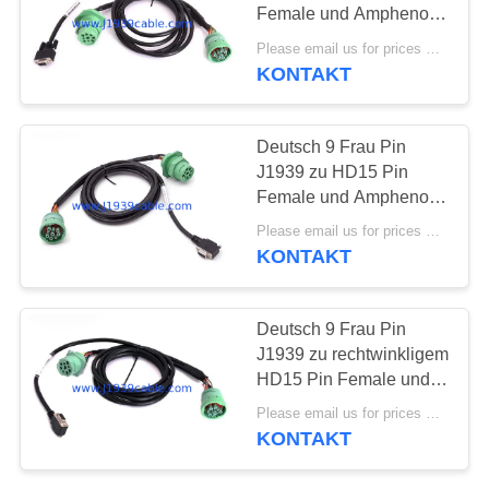
Female und Amphenol
PRIVACY
verlegte J1939
Please email us for prices MOQ:100 Stück
männliches Kabel des
KONTAKT
POLICY
Teiler-Y
Deutsch 9 Frau Pin
J1939 zu HD15 Pin
Female und Amphenol
verlegte J1939
Please email us for prices MOQ:100 Stück
männliches Kabel des
KONTAKT
Teiler-Y
Deutsch 9 Frau Pin
J1939 zu rechtwinkligem
HD15 Pin Female und
J1939 zum männlichen
Please email us for prices MOQ:100 Stück
Kabel des Teiler-Y
KONTAKT