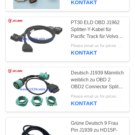
KONTAKT
PT30 ELD OBD J1962
Splitter-Y-Kabel für
Pacific Track für Volvo-
oder Mack-Lkw in
Please email us for prices MOQ:100 Stück
Nordamerika
KONTAKT
Deutsch J1939 Männlich
weiblich zu OBD 2
OBD2 Connector Splitter
Y Kabel mit 4
Please email us for prices MOQ:100 Stück
verschiedenen Panel
KONTAKT
Mount Brackets
Grüne Deutsch 9 Frau
Pin J1939 zu HD15P-