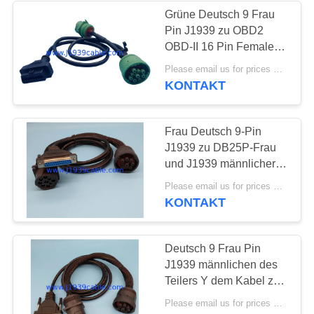
Grüne Deutsch 9 Frau
Pin J1939 zu OBD2
OBD-II 16 Pin Female
und J1939 männliches
Please email us for prices MOQ:100 Stück
des Teiler-Y Kabel
KONTAKT
Frau Deutsch 9-Pin
J1939 zu DB25P-Frau
und J1939 männlicher
Teiler Y verkabeln
Please email us for prices MOQ:100 Stück
KONTAKT
Deutsch 9 Frau Pin
J1939 männlichen des
Teilers Y dem Kabel zur
Frau-DB25 und J1939
Please email us for prices MOQ:100 Stück