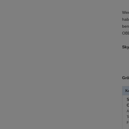
Wen
hab
ben
OBD
Sky
Grö
Ko
S
C
A
T
F