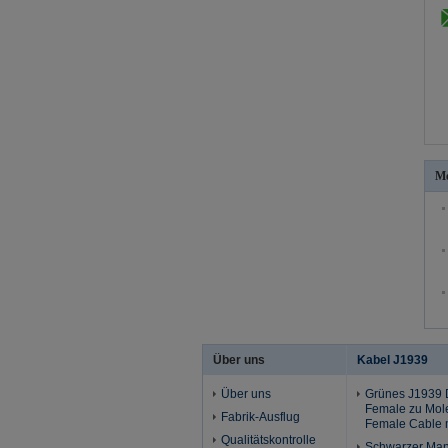
Me
Über uns
Kabel J1939
Über uns
Grünes J1939 
Female zu Mol
Fabrik-Ausflug
Female Cable 
Qualitätskontrolle
Schwarzer Man