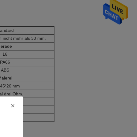
tandard
on nicht mehr als 30 mm,
gerade
16
PA66
ABS
alerei
*45*26 mm
l drei Ohm.
Ohm Min.
 bis +100°C
1 Jahr