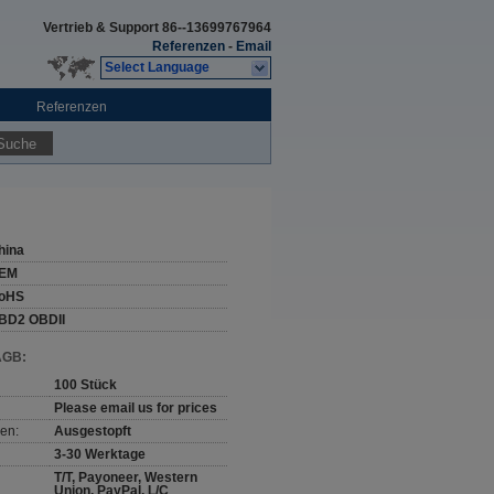
Vertrieb & Support
86--13699767964
Referenzen
-
Email
Select Language
Referenzen
Suche
hina
EM
oHS
BD2 OBDII
AGB:
100 Stück
Please email us for prices
en:
Ausgestopft
3-30 Werktage
T/T, Payoneer, Western
Union, PayPal, L/C