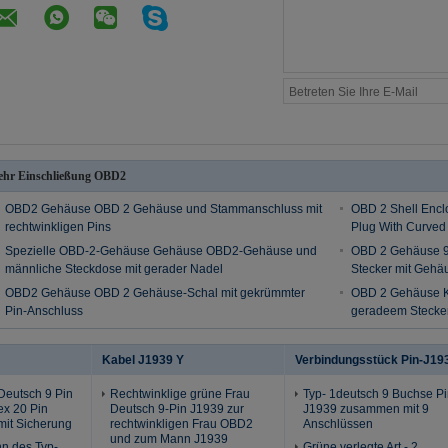
hr Einschließung OBD2
OBD2 Gehäuse OBD 2 Gehäuse und Stammanschluss mit
OBD 2 Shell Encl
rechtwinkligen Pins
Plug With Curved
Spezielle OBD-2-Gehäuse Gehäuse OBD2-Gehäuse und
OBD 2 Gehäuse 9
männliche Steckdose mit gerader Nadel
Stecker mit Gehä
OBD2 Gehäuse OBD 2 Gehäuse-Schal mit gekrümmter
OBD 2 Gehäuse K
Pin-Anschluss
geradeem Stecke
Kabel J1939 Y
Verbindungsstück Pin-J19
Deutsch 9 Pin
Rechtwinklige grüne Frau
Typ- 1deutsch 9 Buchse P
ex 20 Pin
Deutsch 9-Pin J1939 zur
J1939 zusammen mit 9
mit Sicherung
rechtwinkligen Frau OBD2
Anschlüssen
und zum Mann J1939
n des Typ-
Grüne verlegte Art - 2