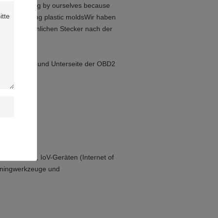
DII male plug by ourselves because
aff for making plastic moldsWir haben
 OBDII männlichen Stecker nach der
ie die Ober- und Unterseite der OBD2
-Geräten, IoV-Geräten (Internet of
uningwerkzeuge und