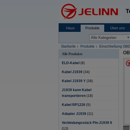
T
Haus
Produkte
Über uns
Startseite
Produkte
Einschließung OB
OB
Alle Produkte
ELD-Kabel
(8)
Kabel J1939
(34)
Kabel J1939 Y
(38)
J1939 kann Kabel
transportieren
(18)
Kabel RP1226
(5)
Adapter J1939
(11)
Verbindungsstück Pin-J1939 9
(13)