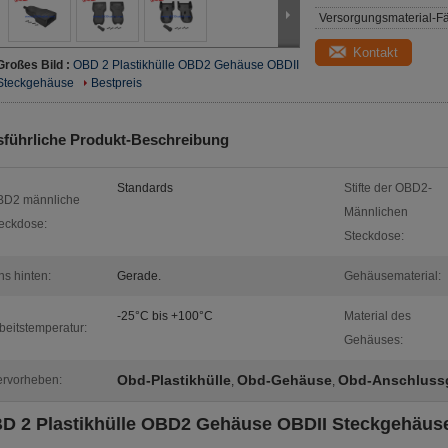
Versorgungsmaterial-Fä
Kontakt
Großes Bild :
OBD 2 Plastikhülle OBD2 Gehäuse OBDII
Steckgehäuse
Bestpreis
führliche Produkt-Beschreibung
Standards
Stifte der OBD2-
BD2 männliche
Männlichen
eckdose:
Steckdose:
ns hinten:
Gerade.
Gehäusematerial:
-25°C bis +100°C
Material des
beitstemperatur:
Gehäuses:
Obd-Plastikhülle
Obd-Gehäuse
Obd-Anschluss
rvorheben:
,
,
D 2 Plastikhülle OBD2 Gehäuse OBDII Steckgehäus