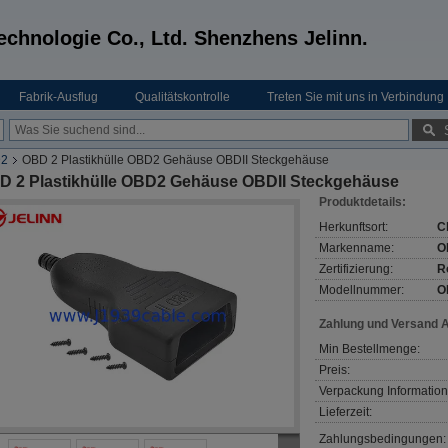
echnologie Co., Ltd. Shenzhens Jelinn.
Fabrik-Ausflug
Qualitätskontrolle
Treten Sie mit uns in Verbindung
D2
OBD 2 Plastikhülle OBD2 Gehäuse OBDII Steckgehäuse
D 2 Plastikhülle OBD2 Gehäuse OBDII Steckgehäuse
Produktdetails:
Herkunftsort:
C
Markenname:
O
Zertifizierung:
R
Modellnummer:
O
Zahlung und Versand 
Min Bestellmenge:
Preis:
Verpackung Information
Lieferzeit:
Zahlungsbedingungen: