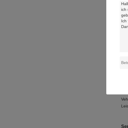
We 
we 
auc
For
Die
OBD
Es 
An
Die
Veh
Lei
Se