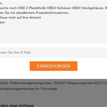
made the plastic mold of the OBD2 OBDII enclosure and the OBD2 OB
have a full set of machines and equipments and an excellent team of st
h Spritzgießmaschinen, die diese OBD2 OBDII Gehäuse und die OBD2
m herstellen können.
se OBD2 OBDII-Gehäuse ist mit Schnaps und Press-Fit-Stil. Drücken S
II-Gehäuse, damit sie sich aneinander befestigen.
gibt 4 Löcher für die Wärmestrahlung.
EINREICHUNGEN
wendung
ses OBD2-OBDII-Gehäuse kann zur Montage von Telematikgeräten, M2M
icles), Flottenmanagementgeräten, ELM327-Diagnosegeräten,ECU-T
stungstuningwerkzeuge für Fahrzeuge.
nden einer Anfrage