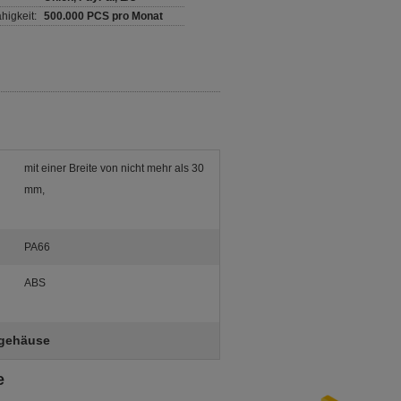
higkeit:
500.000 PCS pro Monat
mit einer Breite von nicht mehr als 30
mm,
PA66
ABS
gehäuse
e