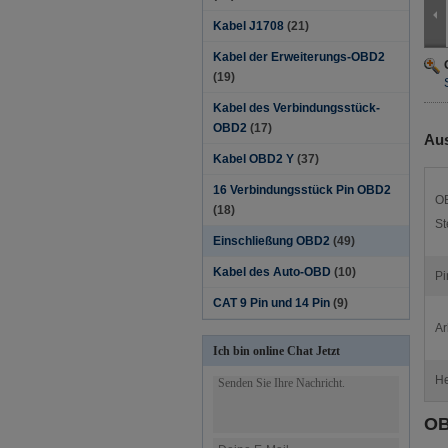
Kabel J1708
(21)
Kabel der Erweiterungs-OBD2
(19)
Kabel des Verbindungsstück-
OBD2
(17)
Aus
Kabel OBD2 Y
(37)
16 Verbindungsstück Pin OBD2
O
(18)
St
Einschließung OBD2
(49)
Kabel des Auto-OBD
(10)
Pi
CAT 9 Pin und 14 Pin
(9)
Ar
Ich bin online Chat Jetzt
He
OB