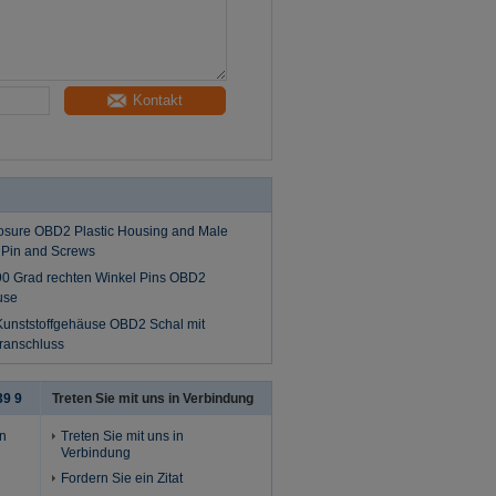
Kontakt
osure OBD2 Plastic Housing and Male
 Pin and Screws
0 Grad rechten Winkel Pins OBD2
use
unststoffgehäuse OBD2 Schal mit
ranschluss
39 9
Treten Sie mit uns in Verbindung
in
Treten Sie mit uns in
Verbindung
Fordern Sie ein Zitat