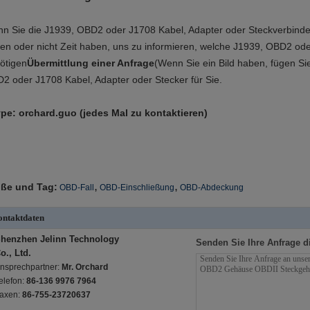
n Sie die J1939, OBD2 oder J1708 Kabel, Adapter oder Steckverbinder
en oder nicht Zeit haben, uns zu informieren, welche J1939, OBD2 ode
ötigen
Übermittlung einer Anfrage
(Wenn Sie ein Bild haben, fügen Sie 
2 oder J1708 Kabel, Adapter oder Stecker für Sie.
pe: orchard.guo (jedes Mal zu kontaktieren)
,
,
ße und Tag:
OBD-Fall
OBD-Einschließung
OBD-Abdeckung
ntaktdaten
henzhen Jelinn Technology
Senden Sie Ihre Anfrage d
o., Ltd.
nsprechpartner:
Mr. Orchard
elefon:
86-136 9976 7964
axen:
86-755-23720637