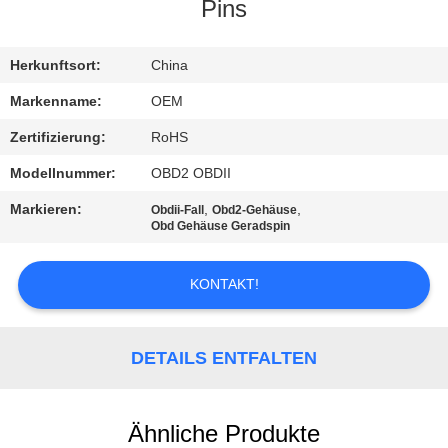
Pins
TRETEN
SIE
Herkunftsort:
China
MIT
Markenname:
OEM
UNS
Zertifizierung:
RoHS
IN
Modellnummer:
OBD2 OBDII
VERBINDUNG
Markieren:
,
,
Obdii-Fall
Obd2-Gehäuse
Obd Gehäuse Geradspin
FORDERN
KONTAKT!
SIE
EIN
DETAILS ENTFALTEN
ZITAT
SITEMAP
Ähnliche Produkte