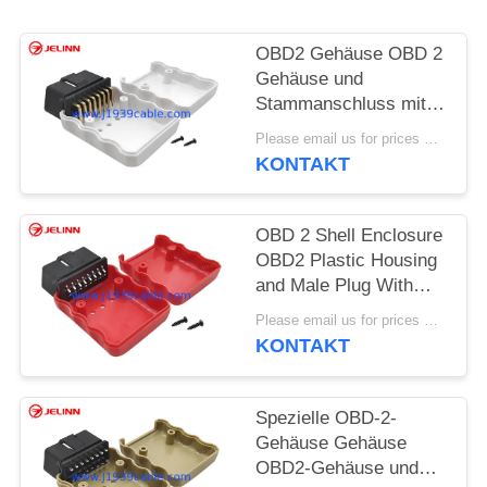
PRIVACY
OBD2 Gehäuse OBD 2
POLICY
Gehäuse und
Stammanschluss mit
rechtwinkligen Pins
Please email us for prices MOQ:100 Stück
KONTAKT
OBD 2 Shell Enclosure
OBD2 Plastic Housing
and Male Plug With
Curved Pin and Screws
Please email us for prices MOQ:100 pcs
KONTAKT
Spezielle OBD-2-
Gehäuse Gehäuse
OBD2-Gehäuse und