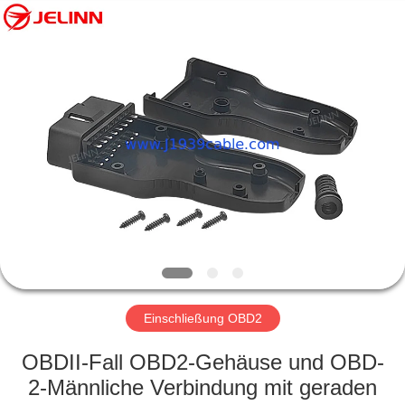
Co.,
Ltd..
All
Rights
Reserved.
Developed
by
ECER
HAUS
PRODUKTE
ÜBER
UNS
FABRIK-
AUSFLUG
Einschließung OBD2
OBDII-Fall OBD2-Gehäuse und OBD-
QUALITÄTSKONTROLLE
2-Männliche Verbindung mit geraden