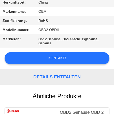
Herkunftsort:
China
TRETEN
Markenname:
OEM
SIE
Zertifizierung:
RoHS
MIT
Modellnummer:
OBD2 OBDII
UNS
Markieren:
,
,
Obd 2 Gehäuse
Obd-Anschlussgehäuse
IN
Gehäuse
VERBINDUNG
KONTAKT!
FORDERN
SIE
DETAILS ENTFALTEN
EIN
ZITAT
Ähnliche Produkte
SITEMAP
OBD2 Gehäuse OBD 2