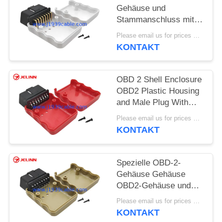
Gehäuse und
PRIVACY
Stammanschluss mit
rechtwinkligen Pins
POLICY
Please email us for prices MOQ:100 Stück
KONTAKT
OBD 2 Shell Enclosure
OBD2 Plastic Housing
and Male Plug With
Curved Pin and Screws
Please email us for prices MOQ:100 pcs
KONTAKT
Spezielle OBD-2-
Gehäuse Gehäuse
OBD2-Gehäuse und
männliche Steckdose
Please email us for prices MOQ:100 pcs
mit gerader Nadel
KONTAKT