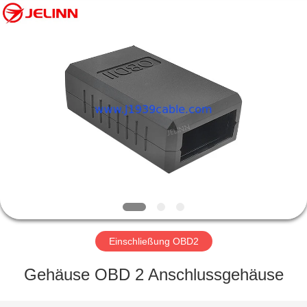
Co.,
Ltd..
All
Rights
Reserved.
Developed
by
ECER
HAUS
PRODUKTE
ÜBER
UNS
FABRIK-
AUSFLUG
Einschließung OBD2
Gehäuse OBD 2 Anschlussgehäuse
QUALITÄTSKONTROLLE