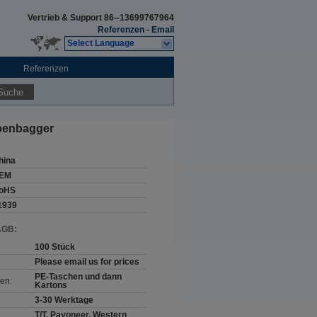
Vertrieb & Support
86--13699767964
Referenzen
-
Email
Select Language
Referenzen
Suche
upenbagger
hina
EM
oHS
1939
AGB:
100 Stück
Please email us for prices
PE-Taschen und dann
en:
Kartons
3-30 Werktage
T/T, Payoneer, Western