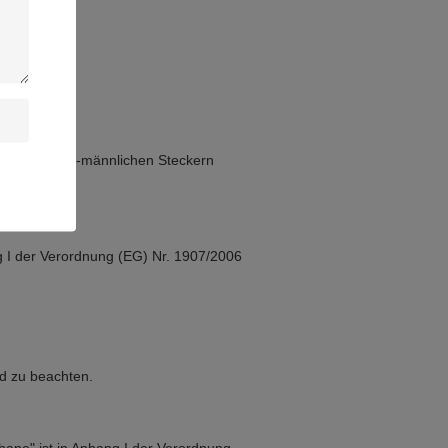
 J1939 9-Pin-männlichen Steckern
g I der Verordnung (EG) Nr. 1907/2006
d zu beachten.