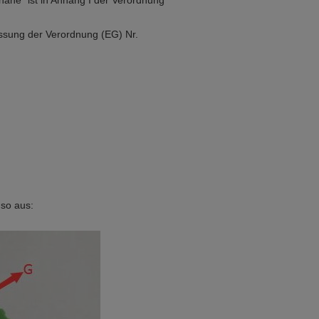
hane" ist in Anhang I der Verordnung
assung der Verordnung (EG) Nr.
 so aus: