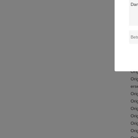
Die
gek
Ori
Ori
erse
Ori
Ori
Ori
Ori
Ori
Ori