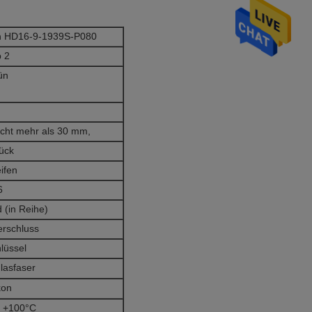
ch HD16-9-1939S-P080
 2
ün
nicht mehr als 30 mm,
ück
ifen
6
 (in Reihe)
erschluss
lüssel
lasfaser
kon
s +100°C