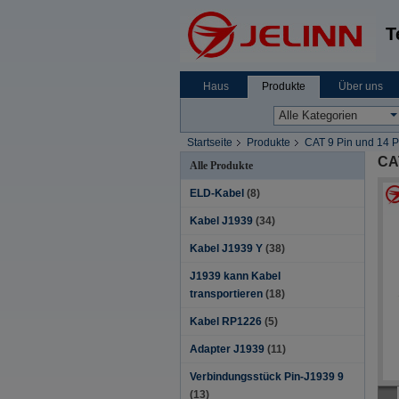
T
Haus
Produkte
Über uns
Startseite
Produkte
CAT 9 Pin und 14 P
CAT
Alle Produkte
ELD-Kabel
(8)
Kabel J1939
(34)
Kabel J1939 Y
(38)
J1939 kann Kabel
transportieren
(18)
Kabel RP1226
(5)
Adapter J1939
(11)
Verbindungsstück Pin-J1939 9
(13)