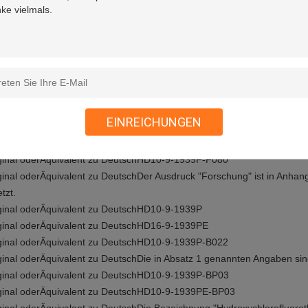
se Typ-2-J1939 9-Pin-weiblichen Steckverbinder können mit folgenden
EINREICHUNGEN
oppelt werden:
ginal oder
Äquivalent zu Deutsch
HD10-9-1939P-P080
ginal oder
Äquivalent zu Deutsch
Der Ausdruck "Forschung" ist in Anhan
tzt.
ginal oder
Äquivalent zu Deutsch
HD10-9-1939P
ginal oder
Äquivalent zu Deutsch
HD16-9-1939PE
ginal oder
Äquivalent zu Deutsch
HD10-9-1939P-B022
ginal oder
Äquivalent zu Deutsch
Die in Absatz 1 genannten Angaben sin
ginal oder
Äquivalent zu Deutsch
HD10-9-1939P-BP03
ginal oder
Äquivalent zu Deutsch
HD10-9-1939PE-BP03