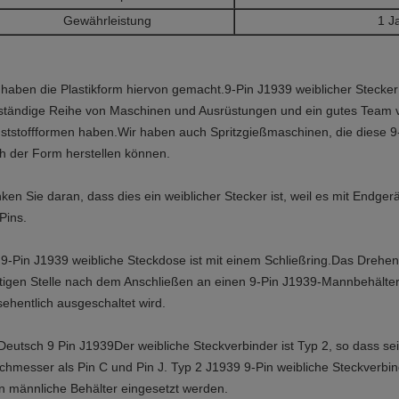
Gewährleistung
1 J
 haben die Plastikform hiervon gemacht.
9-Pin J1939 weiblicher Stecker 
lständige Reihe von Maschinen und Ausrüstungen und ein gutes Team vo
ststoffformen haben.Wir haben auch Spritzgießmaschinen, die diese 9
h der Form herstellen können.
ken Sie daran, dass dies ein weiblicher Stecker ist, weil es mit Endger
Pins.
 9-Pin J1939 weibliche Steckdose ist mit einem Schließring.Das Drehen
htigen Stelle nach dem Anschließen an einen 9-Pin J1939-Mannbehälter 
sehentlich ausgeschaltet wird.
Deutsch 9 Pin J1939
Der weibliche Steckverbinder ist Typ 2, so dass se
chmesser als Pin C und Pin J. Typ 2 J1939 9-Pin weibliche Steckverbi
n männliche Behälter eingesetzt werden.