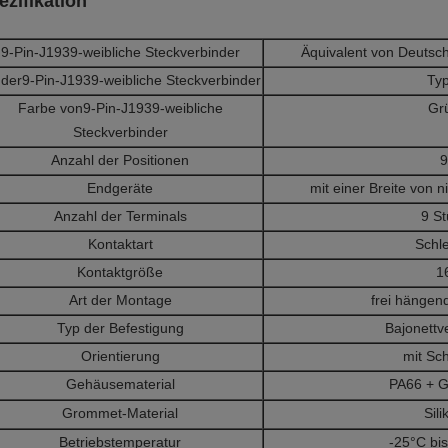
ezifikation
9-Pin-J1939-weibliche Steckverbinder
Äquivalent von Deuts
 der
9-Pin-J1939-weibliche Steckverbinder
Typ
Farbe von
9-Pin-J1939-weibliche
Gr
Steckverbinder
Anzahl der Positionen
9
Endgeräte
mit einer Breite von 
Anzahl der Terminals
9 St
Kontaktart
Schle
Kontaktgröße
1
Art der Montage
frei hängend
Typ der Befestigung
Bajonettv
Orientierung
mit Sch
Gehäusematerial
PA66 + G
Grommet-Material
Sili
Betriebstemperatur
-25°C bi