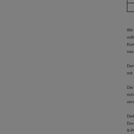
Wir
vol
Kun
nac
Den
mit 
Die
ric
ver
Die
Dur
9-P