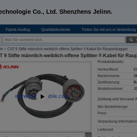
echnologie Co., Ltd. Shenzhens Jelinn.
Fabrik-Ausflug
Qualitätskontrolle
Treten Sie mit uns in Verbindung
in
CAT 9 Stifte männlich-weiblich-offene Splitter-Y-Kabel für Raupenbagger
 9 Stifte männlich-weiblich-offene Splitter-Y-Kabel für Ra
Produktdetails:
Herkunftsort:
C
Markenname:
O
Zertifizierung:
R
Modellnummer:
J
Zahlung und Versand 
Min Bestellmenge:
Preis:
Verpackung Information
Lieferzeit: