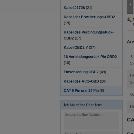
Kabel J1708
(21)
Kabel der Erweiterungs-OBD2
(19)
Kabel des Verbindungsstück-
OBD2
(17)
Aus
Kabel OBD2 Y
(37)
J1
16 Verbindungsstück Pin OBD2
(18)
St
Einschließung OBD2
(49)
Fa
Kabel des Auto-OBD
(10)
St
CAT 9 Pin und 14 Pin
(9)
Ge
Ich bin online Chat Jetzt
He
CA