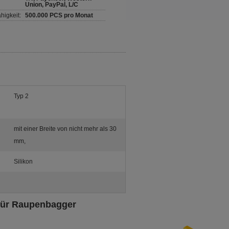
Union, PayPal, L/C
higkeit:
500.000 PCS pro Monat
Typ 2
mit einer Breite von nicht mehr als 30
mm,
Silikon
l für Raupenbagger