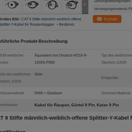
Zahlungsbedingungen:
Versorgungsmaterial-Fä
Kontakt
Großes Bild :
CAT 9 Stifte männlich-weiblich-offene
Splitter-Y-Kabel für Raupenbagger
Bestpreis
führliche Produkt-Beschreibung
939 weiblicher
Äquivalent von Deutsch HD16-9-
Typ des weiblichen
ecker:
1939S-P080
Steckers J1939:
rbe des weiblichen
Grün
Endgeräte:
eckers J1939:
häusematerial:
PA66 + Glasfaser
Grommet-Material:
Kabel für Raupen
Gürtel 9 Pin
Katze 9 Pin
rvorheben:
,
,
T 9 Stifte männlich-weiblich-offene Splitter-Y-Kabe