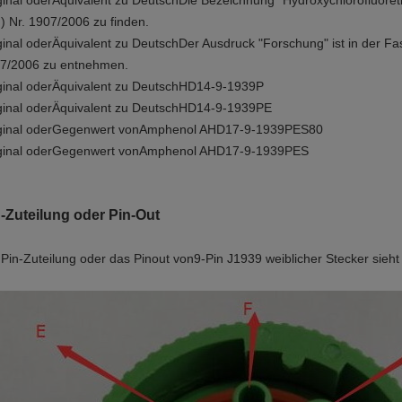
ginal oder
Äquivalent zu Deutsch
Die Bezeichnung "Hydroxychlorofluoret
) Nr. 1907/2006 zu finden.
ginal oder
Äquivalent zu Deutsch
Der Ausdruck "Forschung" ist in der F
7/2006 zu entnehmen.
ginal oder
Äquivalent zu Deutsch
HD14-9-1939P
ginal oder
Äquivalent zu Deutsch
HD14-9-1939PE
ginal oder
Gegenwert von
Amphenol AHD17-9-1939PES80
ginal oder
Gegenwert von
Amphenol AHD17-9-1939PES
-Zuteilung oder Pin-Out
 Pin-Zuteilung oder das Pinout von
9-Pin J1939 weiblicher Stecker sieht