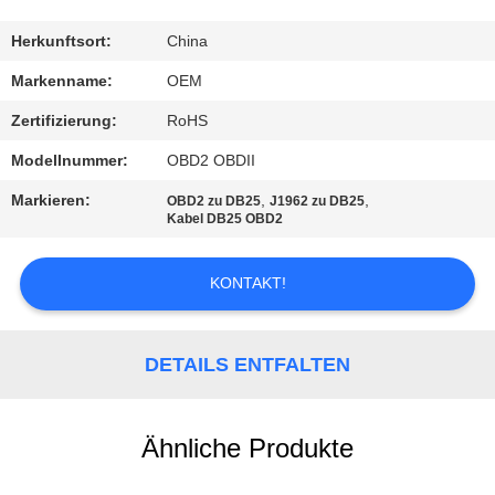
TRETEN
Herkunftsort:
China
SIE
Markenname:
OEM
MIT
Zertifizierung:
RoHS
UNS
Modellnummer:
OBD2 OBDII
IN
Markieren:
,
,
OBD2 zu DB25
J1962 zu DB25
VERBINDUNG
Kabel DB25 OBD2
KONTAKT!
FORDERN
SIE
EIN
DETAILS ENTFALTEN
ZITAT
Ähnliche Produkte
SITEMAP