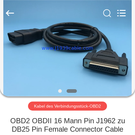
Technology
Co.,
Ltd..
All
Rights
Reserved.
Developed
by
HAUS
ECER
PRODUKTE
ÜBER
UNS
FABRIK-
AUSFLUG
Kabel des Verbindungsstück-OBD2
OBD2 OBDII 16 Mann Pin J1962 zu
QUALITÄTSKONTROLLE
DB25 Pin Female Connector Cable