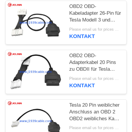
OBD2 OBD-
PRIVACY
Kabeladapter 26-Pin für
Tesla Modell 3 und
POLICY
Modell Y Jahr 2019-
Please email us for prices MOQ:100 Stück
2023
KONTAKT
OBD2 OBD-
Adapterkabel 20 Pins
zu OBDII für Tesla
Modell 3 Jahr 2018
Please email us for prices MOQ:100 Stück
KONTAKT
Tesla 20 Pin weiblicher
Anschluss an OBD 2
OBD2 weibliches Kabel
für Modell S und Modell
Please email us for prices MOQ:100 pcs