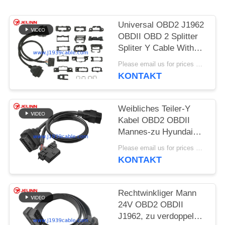
PRIVACY
Universal OBD2 J1962
POLICY
OBDII OBD 2 Splitter
Spliter Y Cable With
Multi Mounting
Please email us for prices MOQ:100 Stück
Brackets for All Car
KONTAKT
Makes
Weibliches Teiler-Y
Kabel OBD2 OBDII
Mannes-zu Hyundai
und Kias OBD2 Frau-
Please email us for prices MOQ:100 Stück
und OBD2
KONTAKT
Rechtwinkliger Mann
24V OBD2 OBDII
J1962, zu verdoppeln