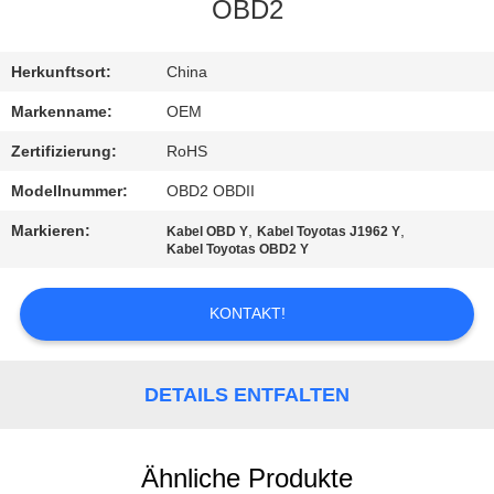
OBD2
TRETEN
SIE
Herkunftsort:
China
MIT
Markenname:
OEM
UNS
Zertifizierung:
RoHS
IN
Modellnummer:
OBD2 OBDII
VERBINDUNG
Markieren:
,
,
Kabel OBD Y
Kabel Toyotas J1962 Y
Kabel Toyotas OBD2 Y
FORDERN
KONTAKT!
SIE
EIN
DETAILS ENTFALTEN
ZITAT
SITEMAP
Ähnliche Produkte