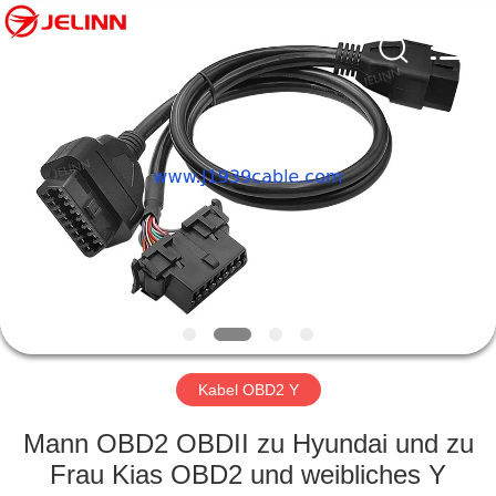
Fournisseur.
Copyright
©
2018
-
2025
j1939cable.com.
All
HAUS
Rights
Reserved.
Developed
by
ECER
PRODUKTE
ÜBER
UNS
FABRIK-
AUSFLUG
Kabel OBD2 Y
Mann OBD2 OBDII zu Hyundai und zu
QUALITÄTSKONTROLLE
Frau Kias OBD2 und weibliches Y