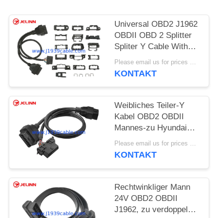
Universal OBD2 J1962
OBDII OBD 2 Splitter
Spliter Y Cable With
Multi Mounting
Please email us for prices MOQ:100 Stück
Brackets for All Car
KONTAKT
Makes
Weibliches Teiler-Y
Kabel OBD2 OBDII
Mannes-zu Hyundai
und Kias OBD2 Frau-
Please email us for prices MOQ:100 Stück
und OBD2
KONTAKT
Rechtwinkliger Mann
24V OBD2 OBDII
J1962, zu verdoppeln