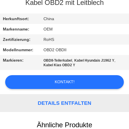
Kabel OBD2 mit Leitblech
TRETEN
SIE
Herkunftsort:
China
MIT
Markenname:
OEM
UNS
Zertifizierung:
RoHS
IN
Modellnummer:
OBD2 OBDII
VERBINDUNG
Markieren:
,
,
OBDII-Teilerkabel
Kabel Hyundais J1962 Y
Kabel Kias OBD2 Y
FORDERN
KONTAKT!
SIE
EIN
DETAILS ENTFALTEN
ZITAT
Ähnliche Produkte