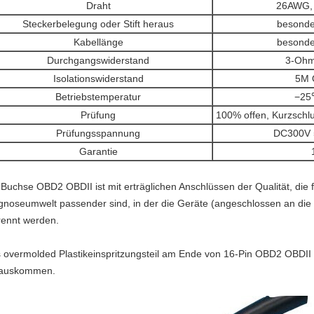
Draht
26AWG, 
Steckerbelegung oder Stift heraus
besonder
Kabellänge
besonder
Durchgangswiderstand
3-Ohm
Isolationswiderstand
5M 
Betriebstemperatur
−25
Prüfung
100% offen, Kurzschlu
Prüfungsspannung
DC300V 
Garantie
 Buchse OBD2 OBDII ist mit erträglichen Anschlüssen der Qualität, die f
gnoseumwelt passender sind, in der die Geräte (angeschlossen an die
rennt werden.
 overmolded Plastikeinspritzungsteil am Ende von 16-Pin OBD2 OBDII
auskommen.