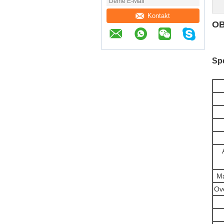
Kontakt
OB
Spe
Ma
Ov