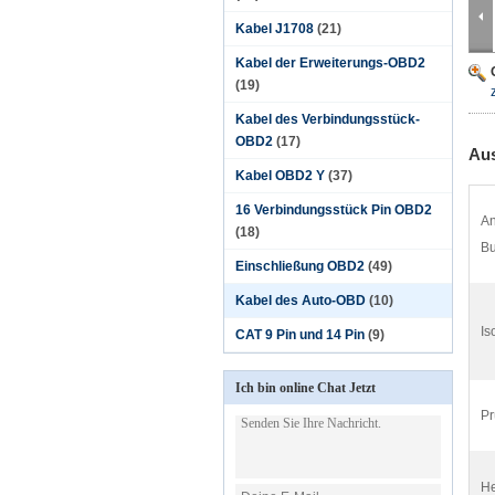
Kabel J1708
(21)
Kabel der Erweiterungs-OBD2
(19)
Kabel des Verbindungsstück-
OBD2
(17)
Aus
Kabel OBD2 Y
(37)
16 Verbindungsstück Pin OBD2
An
(18)
B
Einschließung OBD2
(49)
Kabel des Auto-OBD
(10)
Is
CAT 9 Pin und 14 Pin
(9)
Ich bin online Chat Jetzt
Pr
He