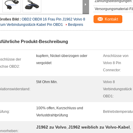
Zahlungsbedingungen:
Versorgungsmaterial-Fä
Kontakt
Großes Bild :
OBD2 OBDII 16 Frau Pin J1962 Volvo 8
zum Verbindungsstück-Kabel Pin OBD1
Bestpreis
führliche Produkt-Beschreibung
kupfern, Nickel-überzogen oder
Anschlüsse von
schlüsse der
vergoldet
Volvo 8 Pin
uchse OBD2:
Connector:
5M Ohm Min.
Volvo 8
olationswiderstand:
Verbindungsstück 
OBD1:
100% offen, Kurzschluss und
üfung:
Betriebstemperatu
Verlustdrahtprüfung
J1962 zu Volvo
J1962 weiblich zu Volvo-Kabel
,
,
rvorheben: