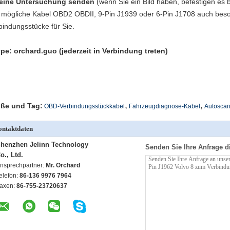
eine Untersuchung senden
(wenn Sie ein Bild haben, befestigen es bi
e mögliche Kabel OBD2 OBDII, 9-Pin J1939 oder 6-Pin J1708 auch beso
bindungsstücke für Sie.
pe: orchard.guo (jederzeit in Verbindung treten)
,
,
ße und Tag:
OBD-Verbindungsstückkabel
Fahrzeugdiagnose-Kabel
Autoscan
ntaktdaten
henzhen Jelinn Technology
Senden Sie Ihre Anfrage d
o., Ltd.
nsprechpartner:
Mr. Orchard
elefon:
86-136 9976 7964
axen:
86-755-23720637