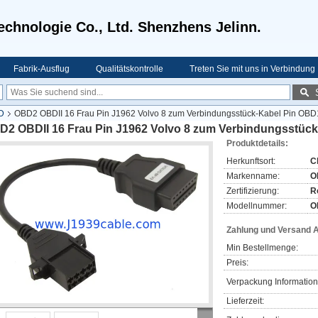
echnologie Co., Ltd. Shenzhens Jelinn.
Fabrik-Ausflug
Qualitätskontrolle
Treten Sie mit uns in Verbindung
D
OBD2 OBDII 16 Frau Pin J1962 Volvo 8 zum Verbindungsstück-Kabel Pin OBD
D2 OBDII 16 Frau Pin J1962 Volvo 8 zum Verbindungsstüc
Produktdetails:
Herkunftsort:
C
Markenname:
O
Zertifizierung:
R
Modellnummer:
O
Zahlung und Versand 
Min Bestellmenge:
Preis:
Verpackung Information
Lieferzeit: