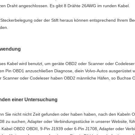
zen Draht angeschlossen. Es gibt 8 Drähte 26AWG im runden Kabel.
 Steckerbelegung oder der Stift heraus können entsprechend Ihrem Be
den.
wendung
ses Kabel wird benutzt, um geräte OBD2 oder Scanner oder
Codelese
fen
Pin OBD1 anzuschließen Diagnose, die
in Volvo-Autos ausgerüstet 
r Scanner oder
Codeleser haben OBD2 männliche Häfen, so Buchse OBD
nden einer Untersuchung
n Sie nicht nicht Zeit gefunden oder haben haben, nach
den
Kabeln O
08 zu suchen, Adapter oder Verbindungsstücke in unserer Website, fühle
 Kabel OBD2 OBDII, 9-Pin J1939 oder 6-Pin J1708, Adapter oder Verb