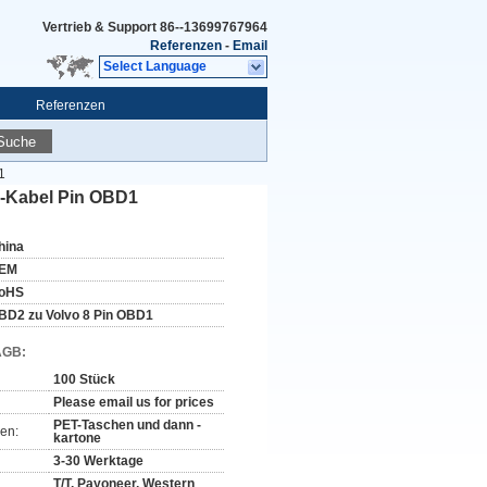
Vertrieb & Support
86--13699767964
Referenzen
-
Email
Select Language
Referenzen
Suche
1
k-Kabel Pin OBD1
hina
EM
oHS
BD2 zu Volvo 8 Pin OBD1
AGB:
100 Stück
Please email us for prices
PET-Taschen und dann -
en:
kartone
3-30 Werktage
T/T, Payoneer, Western