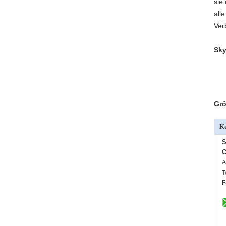
sie
all
Ver
Sky
Grö
Ko
S
C
A
T
F