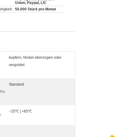
Union, Paypal, L/C
higkeit:
50.000 Stück pro Monat
kupfern, Nickel-überzogen oder
vergoldet
Standard
Pin
−25℃ | +85℃
r: