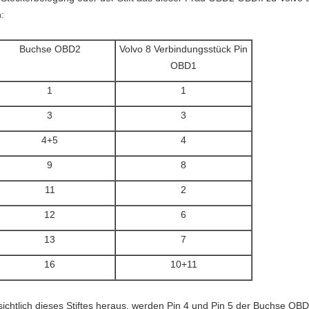
:
Buchse OBD2
Volvo 8 Verbindungsstück Pin
OBD1
1
1
3
3
4+5
4
9
8
11
2
12
6
13
7
16
10+11
sichtlich dieses Stiftes heraus, werden Pin 4 und Pin 5 der Buchse 