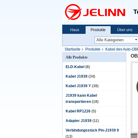
T
Haus
Produkte
Über uns
Startseite
Produkte
Kabel des Auto-OB
OB
Alle Produkte
ELD-Kabel
(8)
Kabel J1939
(34)
Kabel J1939 Y
(38)
J1939 kann Kabel
transportieren
(18)
Kabel RP1226
(5)
Adapter J1939
(11)
Verbindungsstück Pin-J1939 9
(13)