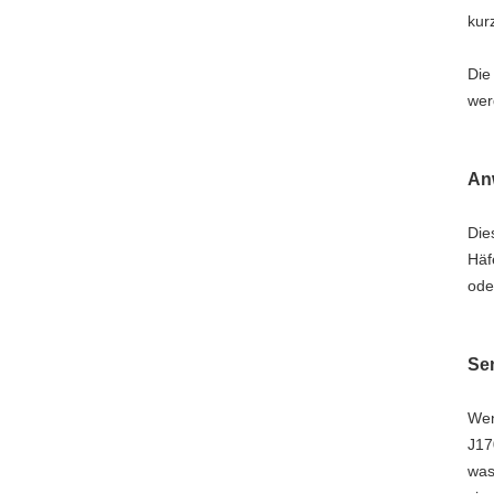
kur
Die
wer
An
Die
Hä
ode
Se
Wen
J17
was