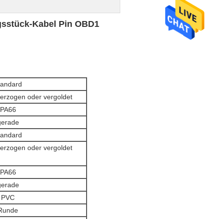
gsstück-Kabel Pin OBD1
tandard
berzogen oder vergoldet
PA66
gerade
tandard
berzogen oder vergoldet
PA66
gerade
PVC
Runde