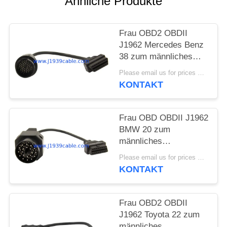
Ähnliche Produkte
Frau OBD2 OBDII
J1962 Mercedes Benz
38 zum männliches
Verbindungsstück-
Please email us for prices MOQ:100 Stück
Kabel Pin OBD1
KONTAKT
Frau OBD OBDII J1962
BMW 20 zum
männliches
Verbindungsstück-
Please email us for prices MOQ:100 Stück
Kabel Pin OBD1
KONTAKT
Frau OBD2 OBDII
J1962 Toyota 22 zum
männliches