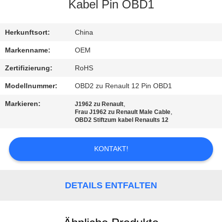
Kabel Pin OBD1
TRETEN
SIE
Herkunftsort:
China
MIT
Markenname:
OEM
UNS
Zertifizierung:
RoHS
IN
Modellnummer:
OBD2 zu Renault 12 Pin OBD1
VERBINDUNG
Markieren:
,
J1962 zu Renault
,
Frau J1962 zu Renault Male Cable
OBD2 Stiftzum kabel Renaults 12
FORDERN
SIE
KONTAKT!
EIN
ZITAT
DETAILS ENTFALTEN