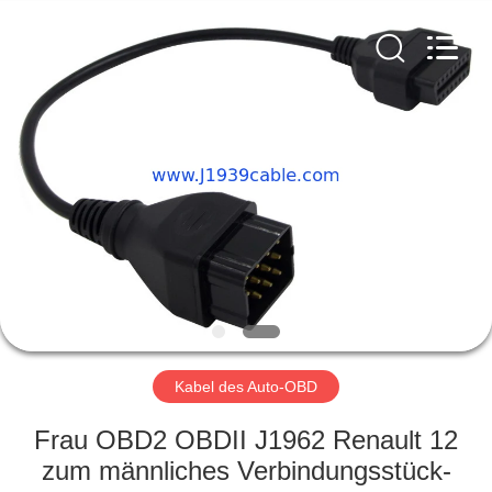
©
2018
-
2025
j1939cable.com.
All
Rights
Reserved.
HAUS
Developed
by
ECER
PRODUKTE
ÜBER
UNS
FABRIK-
AUSFLUG
Kabel des Auto-OBD
Frau OBD2 OBDII J1962 Renault 12
QUALITÄTSKONTROLLE
zum männliches Verbindungsstück-